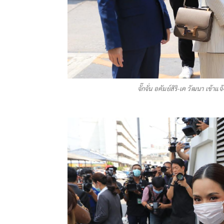
จั๊กจั่น อคัมย์สิริ-เค วัฒนา เข