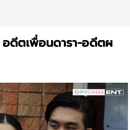
บ! อดีตเพื่อนดารา-อดีตผ