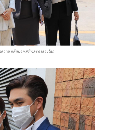
้าแจ้งความ อดีตผจก.สร้างละครลวงโลก