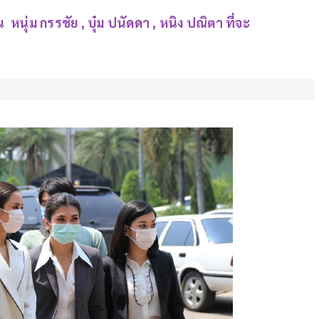
นุ่ม กรรชัย , บุ๋ม ปนัดดา , หนิง ปณิตา ที่จะ