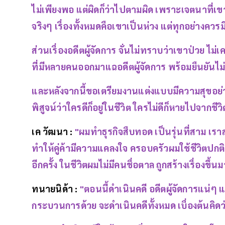
ไม่เพียงพอ แต่ผิดก็ว่าไปตามผิด เพราะเจตนาที่เขาโพ
จริงๆ เรื่องทั้งหมดคือเขาเป็นห่วง แต่ทุกอย่างคว
ส่วนเรื่องอดีตผู้จัดการ จั่นไม่ทราบว่าเขาป่วย ไ
ที่มีหลายคนออกมาแฉอดีตผู้จัดการ พร้อมยืนยันไม
และหลังจากนี้ขอเตรียมงานแต่งแบบมีความสุขอย่างที
พิสูจน์ว่าใครดีก็อยู่ในชีวิต ใครไม่ดีก็หายไปจากชีว
เค วัฒนา :
"ผมทำธุรกิจสืบทอด เป็นรุ่นที่สาม เราสร
ทำให้คู่ค้ามีความแคลงใจ ครอบครัวผมใช้ชีวิตปกต
อีกครั้ง ในชีวิตผมไม่มีคนชื่อตาล ถูกสร้างเรื่องขึ้นมา
ทนายนิด้า :
"ตอนนี้ดำเนินคดี อดีตผู้จัดการแน่ๆ แ
กระบวนการด้วย จะดำเนินคดีทั้งหมด เบื่องต้นคิ