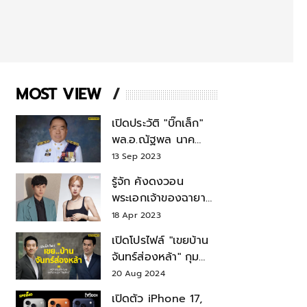
MOST VIEW
เปิดประวัติ "บิ๊กเล็ก"
พล.อ.ณัฐพล นาค
พาณิชย์ จากเลขาฯ
13 Sep 2023
สมช.-เลขาฯ
รู้จัก คังดงวอน
รมว.กลาโหม
พระเอกเจ้าของฉายา
สมบัติแห่งชาติ หลังมี
18 Apr 2023
ข่าว โรเซ่ BLACKPINK
เปิดโปรไฟล์ "เขยบ้าน
จันทร์ส่องหล้า" กุม
บังเหียนธุรกิจตระกูล
20 Aug 2024
"ชินวัตร"
เปิดตัว iPhone 17,