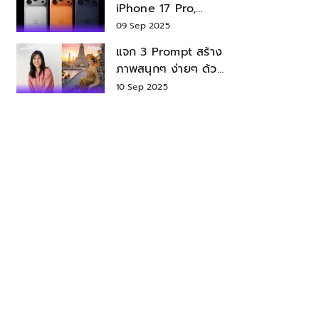
iPhone 17 Pro,
iPhone 17 Air สเปค
09 Sep 2025
ราคา น่าซื้อไหม?
แจก 3 Prompt สร้าง
ภาพสนุกๆ ง่ายๆ ด้วย
Nano Banana ใน
10 Sep 2025
Gemini