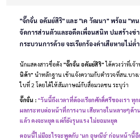
"จั๊กจั่น อคัมย์สิริ" และ "เค วัฒนา" พร้อม "ท
จัดการส่วนตัวและอดีตเพื่อนสนิท ปมสร้างข่า
กระบวนการด้วย จะเรียกร้องค่าเสียหายไม่ต่ำ
นักแสดงสาวชื่อดัง
"จั๊กจั่น อคัมย์สิริ"
ได้ควงว่าที่เจ้
นิด้า"
นำหลักฐาน เข้าแจ้งความกับตำรวจที่สน.บางเ
ใบที่ 2 โดยได้ให้สัมภาษณ์กับสื่อมวลชน ระบุว่า
จั๊กจั่น :
"วันนี้ถึงเวลาที่ต้องเรียกศักดิ์ศรีของเรา ทุกอ
ผลกระทบต่อหน้าที่การงาน เสียหายในหลายๆด้าน ซึ่
แล้ว คงจะหยุด แต่ก็ยังรุนแรง ไม่ยอมหยุด
ตอนนี้ไม่มีอะไรจะพูดกับ 'นก อุษณีย์' ก่อนหน้านี้อ