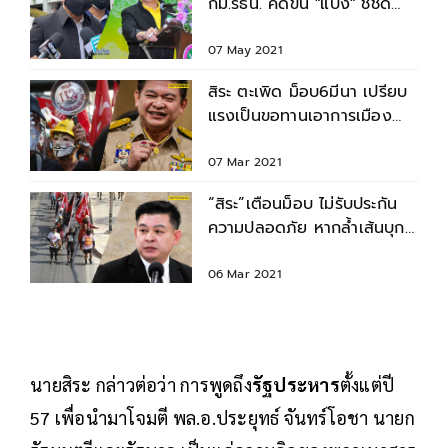
กม.รธน. คดีขน "แป้ง" ชี้ชัด
ครอบคลุมแค่ในไทย
07 May 2021
สิระ ตะเพิด ม็อบ6มีนา เปรียบ
แรงเป็นขอทานเอาการเมือง
บังหน้า
07 Mar 2021
“สิระ”เตือนม็อบ ไม่รับประกัน
ความปลอดภัย หากล้ำเส้นบุก
เข้าบ้านทรงไทย
06 Mar 2021
นายสิระ กล่าวต่อว่า การพูดถึง
รัฐประหาร
ตั้งแต่ปี
57 เพื่อนำมาโจมตี พล.อ.ประยุทธ์ จันทร์โอชา นายก