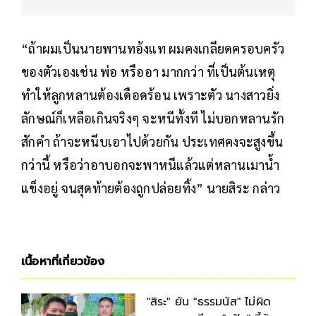
“ถ้าผมเป็นนายพานทอ้งแท ผมคงเกลียดครอบครัว
ของตัวเองเช่น พ่อ หรืออา มากกว่า ที่เป็นต้นเหตุ
ทำให้ลูกหลานต้องเดือดร้อน เพราะตัว นางสาวยิ่ง
ลักษณ์ก็เหลือเกินจริงๆ จะหนีทั้งที ไม่บอกหลานรัก
สักคำ ถ้าจะหนีบเอาไปด้วยกัน ประเทศคงจะสูงขึ้น
กว่านี้ หรือว่าอาบอกจะพาหนีแล้วแต่หลานเมาน้ำ
แข็งอยู่ จนสุดท้ายต้องถูกปล่อยทิ้ง” นายสิระ กล่าว
เนื้อหาที่เกี่ยวข้อง
"สิระ" ยัน "ธรรมนัส" ไม่ผิด