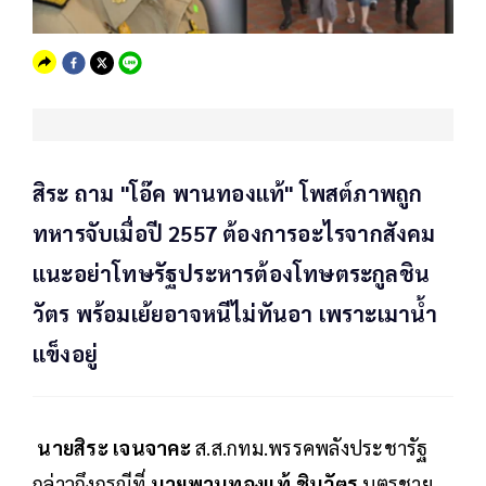
สิระ ถาม "โอ๊ค พานทองแท้" โพสต์ภาพถูก
ทหารจับเมื่อปี 2557 ต้องการอะไรจากสังคม
แนะอย่าโทษรัฐประหารต้องโทษตระกูลชิน
วัตร พร้อมเย้ยอาจหนีไม่ทันอา เพราะเมาน้ำ
แข็งอยู่
นายสิระ เจนจาคะ
ส.ส.กทม.พรรคพลังประชารัฐ
กล่าวถึงกรณีที่
นายพานทองแท้ ชินวัตร
บุตรชาย