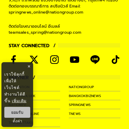
9,10,11 ถ.เทพรัตน แขวงบางนาใต้ เขตบางนา, กรุงเทพฯ 10260
ติดต่อกองบรรณาธิการ สปริงนิวส์
Email:
springnews_online@nationgroup.com
ติดต่อโฆษณาออนไลน์
อีเมลล์
teamsales_spring@nationgroup.com
STAY CONNECTED
×
เราใช้คุกกี้
PARTNER
เพื่อให้
THE NATION
NATIONGROUP
เว็บไซต์
ทำงานได้ดี
KOMCHADLUEK
BANGKOKBIZNEWS
ขึ้น
เพิ่มเติม
NATIONTV
SPRINGNEWS
ยอมรับ
THAINEWSONLINE
TNEWS
ตั้งค่า
THANSETTAKIJ