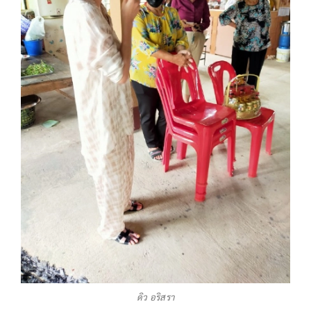
ดิว อริสรา