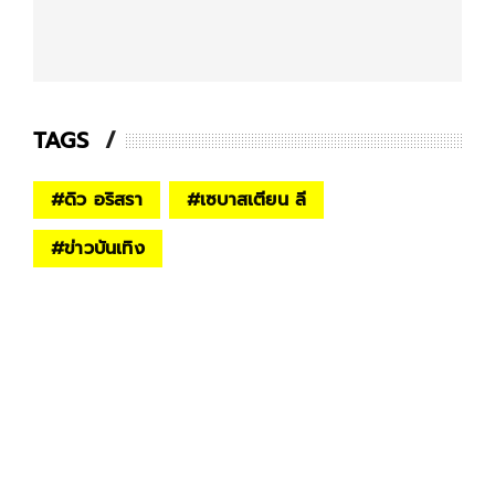
TAGS
#
ดิว อริสรา
#
เซบาสเตียน ลี
#
ข่าวบันเทิง