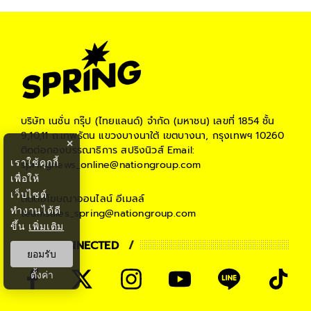
บริษัท เนชั่น กรุ๊ป (ไทยแลนด์) จำกัด (มหาชน)
เลขที่ 1854 ชั้น
9,10,11 ถ.เทพรัตน แขวงบางนาใต้ เขตบางนา, กรุงเทพฯ 10260
×
ติดต่อกองบรรณาธิการ สปริงนิวส์
Email:
เราใช้คุกกี้
springnews_online@nationgroup.com
เพื่อให้
เว็บไซต์
ติดต่อโฆษณาออนไลน์
อีเมลล์
ทำงานได้ดี
teamsales_spring@nationgroup.com
ขึ้น
เพิ่มเติม
STAY CONNECTED
ยอมรับ
ตั้งค่า