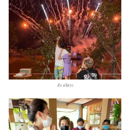
ดิว อริสรา