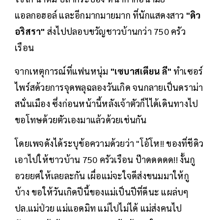
แอลกอฮอล์ และอีกมากมายมาก ที่นักแสดงสาว
"ดิว
อริสรา"
ส่งไปปลอบขวัญชาวบ้านกว่า 750 ครัว
เรือน
จากเหตุการณ์ที่แฟนหนุ่ม
"เซบาสเตียน ลี"
ทำเซอร์
ไพร์สด้วยการจุดพลุฉลองวันเกิด จนกลายเป็นดราม่า
สนั่นเมือง ซึ่งก่อนหน้านี้หลังเจ้าตัวก็ไได้เดินทางไป
ขอโทษด้วยตัวเองมาแล้วด้วยเช่นกัน
โดยเพจดังได้ระบุข้อความด้วยว่า "โอ้โห!! ของที่ชีดิว
เอาไปให้ชาวบ้าน 750 ครัวเรือน ป๊าดดดดด!! งั้นกู
อวยยศให้เลยละกัน เผื่อแม่จะใจดีส่งขนมมาให้กู
บ้าง ขอให้วันเกิดปีนี้ของแม่เป็นปีที่ดีนะ แผล่บๆ
ปล.แม่ป่วย แม่แอดมิท แม่ไปไม่ได้ แม่ส่งคนไป