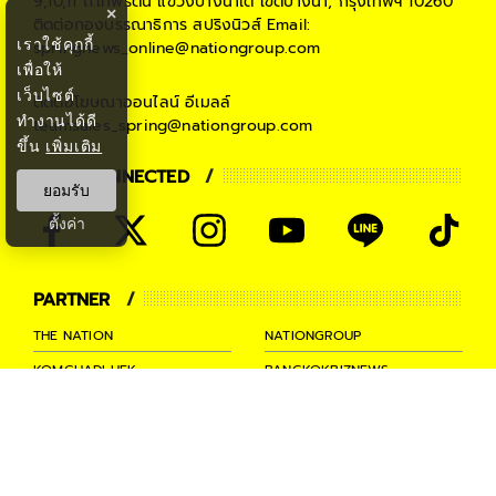
9,10,11 ถ.เทพรัตน แขวงบางนาใต้ เขตบางนา, กรุงเทพฯ 10260
×
ติดต่อกองบรรณาธิการ สปริงนิวส์
Email:
เราใช้คุกกี้
springnews_online@nationgroup.com
เพื่อให้
เว็บไซต์
ติดต่อโฆษณาออนไลน์
อีเมลล์
ทำงานได้ดี
teamsales_spring@nationgroup.com
ขึ้น
เพิ่มเติม
STAY CONNECTED
ยอมรับ
ตั้งค่า
PARTNER
THE NATION
NATIONGROUP
KOMCHADLUEK
BANGKOKBIZNEWS
NATIONTV
SPRINGNEWS
THAINEWSONLINE
TNEWS
THANSETTAKIJ