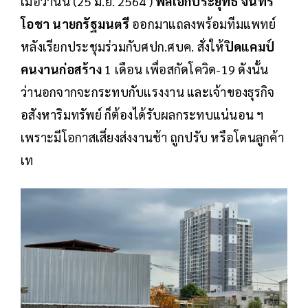
เมื่อวานนี้ (25 มิ.ย. 2564 )
พลเอกประยุทธ์ จันทร์
โอชา นายกรัฐมนตรี
ออกมาแถลงพร้อมทีมแพทย์
หลังเรียกประชุมร่วมกับศปก.ศบค. สั่งให้
ปิดแคมป์
คนงานก่อสร้าง
1 เดือน เพื่อสกัดโควิด-19 ดังนั้น
ว่านอกจากจะกระทบกับแรงงาน และเจ้าของธุรกิจ
อสังหาริมทรัพย์ ก็ต้องได้รับผลกระทบแน่นอน ฯ
เพราะมีโอกาสเสี่ยงส่งงานช้า ถูกปรับ หรือโดนลูกค้า
เท