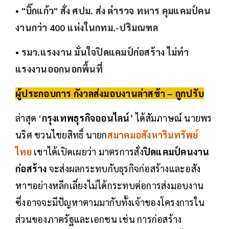
•
"บิ๊กแก้ว" สั่ง ศปม. ส่ง ตำรวจ ทหาร คุมแคมป์คน
งานกว่า 400 แห่งในกทม.-ปริมณฑล
•
รมว.แรงงาน มั่นใจปิดแคมป์ก่อสร้าง ไม่ทำ
แรงงานออกนอกพื้นที่
ผู้ประกอบการ กังวลส่งมอบงานล่าสช้า – ถูกปรับ
ล่าสุด ‘
กรุงเทพธุรกิจออนไลน์
’ ได้สัมภาษณ์ นายพร
นริศ ชวนไชยสิทธิ์ นายก
สมาคมอสังหาริมทรัพย์
ไทย
เขาได้เปิดเผยว่า มาตรการสั่ง
ปิดแคมป์คนงาน
ก่อสร้าง
จะส่งผลกระทบกับธุรกิจก่อสร้างและอสัง
หาฯอย่างหลีกเลี่ยงไม่ได้กระทบต่อการส่งมอบงาน
ซึ่งอาจจะมีปัญหาตามมากับทั้งเจ้าของโครงการใน
ส่วนของภาครัฐและเอกชน เช่น การก่อสร้าง