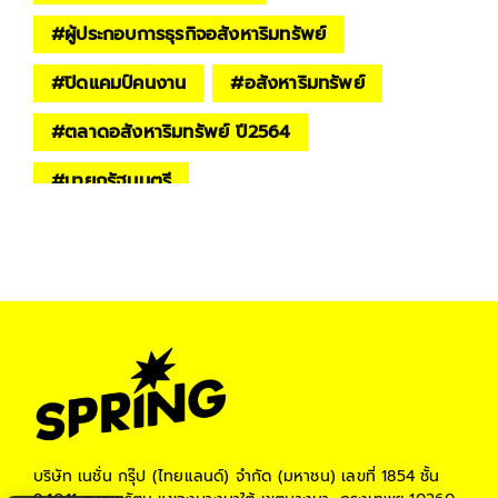
#
ผู้ประกอบการธุรกิจอสังหาริมทรัพย์
#
ปิดแคมป์คนงาน
#
อสังหาริมทรัพย์
#
ตลาดอสังหาริมทรัพย์ ปี2564
#
นายกรัฐมนตรี
#
บิ๊กตู่ พล.อ.ประยุทธ์ จันทร์โอชา
#
ข่าวเศรษฐกิจ
#
เศรษฐกิจไทย
#
เศรษฐกิจไทย ปี2564
#
spring biz
#
โควิด-19
#
สถานการณ์โควิดวันนี้
#
โควิดวันนี้
#
โควิด–19 กระทบธุรกิจ
#
สมาคมอสังหาริมทรัพย์ไทย
บริษัท เนชั่น กรุ๊ป (ไทยแลนด์) จำกัด (มหาชน)
เลขที่ 1854 ชั้น