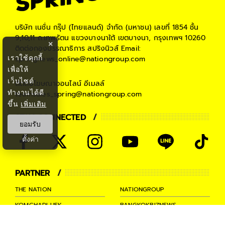
บริษัท เนชั่น กรุ๊ป (ไทยแลนด์) จำกัด (มหาชน)
เลขที่ 1854 ชั้น
9,10,11 ถ.เทพรัตน แขวงบางนาใต้ เขตบางนา, กรุงเทพฯ 10260
×
ติดต่อกองบรรณาธิการ สปริงนิวส์
Email:
เราใช้คุกกี้
springnews_online@nationgroup.com
เพื่อให้
เว็บไซต์
ติดต่อโฆษณาออนไลน์
อีเมลล์
ทำงานได้ดี
teamsales_spring@nationgroup.com
ขึ้น
เพิ่มเติม
STAY CONNECTED
ยอมรับ
ตั้งค่า
PARTNER
THE NATION
NATIONGROUP
KOMCHADLUEK
BANGKOKBIZNEWS
NATIONTV
SPRINGNEWS