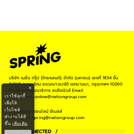
#
โควิด-19
#
spring biz
#
Work From Home
#
กล้วยแดงอินโดด่าง
บริษัท เนชั่น กรุ๊ป (ไทยแลนด์) จำกัด (มหาชน)
เลขที่ 1854 ชั้น
9,10,11 ถ.เทพรัตน แขวงบางนาใต้ เขตบางนา, กรุงเทพฯ 10260
×
ติดต่อกองบรรณาธิการ สปริงนิวส์
Email:
เราใช้คุกกี้
springnews_online@nationgroup.com
เพื่อให้
เว็บไซต์
ติดต่อโฆษณาออนไลน์
อีเมลล์
ทำงานได้ดี
teamsales_spring@nationgroup.com
ขึ้น
เพิ่มเติม
STAY CONNECTED