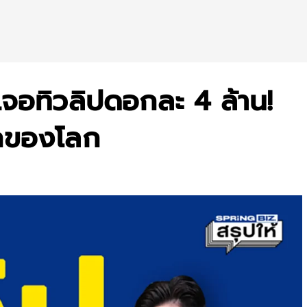
เจอทิวลิปดอกละ 4 ล้าน!
รกของโลก