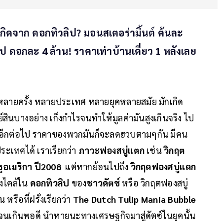
าเกิดจาก ดอกทิวลิป? มอนสเตอร่ามิ้นต์ ต้นละ
ิป ดอกละ 4 ล้าน! ราคาเท่าบ้านเดี่ยว 1 หลังเลย
มาหลายครั้ง หลายประเทศ หลายยุคหลายสมัย มักเกิด
ย์สินบางอย่าง เก็งกำไรจนทำให้มูลค่ามันสูงเกินจริง ไป
องการอีกต่อไป ราคาของพวกมันก็จะลดฮวบตามๆกัน มีคน
เทศได้ เราเรียกว่า
ภาวะฟองสบู่แตก
เช่น
วิกฤต
ัฐอเมริกา ปี2008
แต่หากย้อนไปถึง
วิกฤตฟองสบู่แตก
่งไคล้ใน
ดอกทิวลิป
ของ
ชาวดัตช์
หรือ วิกฤตฟองสบู่
ัน หรือที่ฝรั่งเรียกว่า
The Dutch Tulip Mania Bubble
ลิปจนเกินพอดี นำหายนะทางเศรษฐกิจมาสู่ดัตซ์ในยุคนั้น