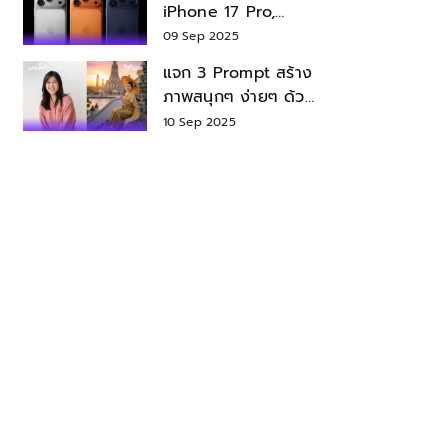
iPhone 17 Pro,
iPhone 17 Air สเปค
09 Sep 2025
ราคา น่าซื้อไหม?
แจก 3 Prompt สร้าง
ภาพสนุกๆ ง่ายๆ ด้วย
Nano Banana ใน
10 Sep 2025
Gemini