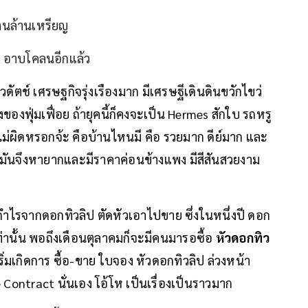
้านล้านเหรียญ
ย อาบโคลนอีกแล้ว
ช์ เศรษฐกิจรุ่งเรืองมาก มีเศรษฐีเดินดินขวักไขว่
งฟุ่มเฟื่อย ถ้ายุคนี้ก็คงจะเป็น Hermes สักใบ รถหรู
นไม่ผิดหรอกจ้ะ คือบ้านไหนมี คือ รวยมาก ดีย์มาก และ
ป มันจึงหายากและมีราคาค่อนข้างแพง มีสีสันสวยงาม
กำไรจากดอกทิวลิป ตัดหัวเอาไปขาย ซึ่งในหนึ่งปี ดอก
่านั้น พอถึงเดือนตุลาคมก็จะมีคนมารอซื้อ
หัวดอกทิว
ริ่มเกิดการ ซื้อ-ขาย ใบจอง หัวดอกทิวลิป ล่วงหน้า
 Contract นั่นเอง โอ้โห เป็นเรื่องเป็นราวมาก