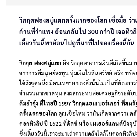
วิกฤตฟองสบู่แตกครั้งแรกของโลก เชื่อมั้ย ว่
ล้านที่ว่าแพง ย้อนกลับไป 300 กว่าปี เจอทิวล
เดี๋ยววันนี้พาย้อนไปดูที่มาที่ไปของเรื่องนี้กัน
วิกฤต ฟองสบู่แตก
คือ วิกฤตทางการเงินที่เกิดขึ้น
จากการที่มนุษย์ลงทุน ทุ่มเงินในสินทรัพย์ หรือ ทรัพ
ได้ถึงจุดหนึ่ง มีคนเทขาย ของสิ่งนั้นไม่เป็นที่ต้
จำนวนมากขาดทุน ส่งผลกระทบต่อเศรษฐกิจระดับประ
ต้มยำกุ้ง ที่ไทยปี 1997
วิกฤตแฮมเบอร์เกอร์ ที่สหร
ครั้งแรกของโลก
คุณเชื่อไหม ว่ามันเกิดจากความคลั
ดอกทิวลิป ปี 1622 ที่ดัตช์ หรือ
เนเธอร์แลนด์
ปัจจุบ
ซึ่งเดี๋ยววันนี้เราจะมาเล่าความคลั่งไคล้ในดอกทิว