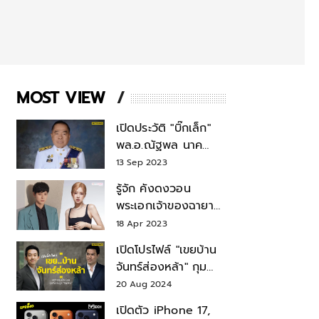
MOST VIEW
เปิดประวัติ "บิ๊กเล็ก"
พล.อ.ณัฐพล นาค
พาณิชย์ จากเลขาฯ
13 Sep 2023
สมช.-เลขาฯ
รู้จัก คังดงวอน
รมว.กลาโหม
พระเอกเจ้าของฉายา
สมบัติแห่งชาติ หลังมี
18 Apr 2023
ข่าว โรเซ่ BLACKPINK
เปิดโปรไฟล์ "เขยบ้าน
จันทร์ส่องหล้า" กุม
บังเหียนธุรกิจตระกูล
20 Aug 2024
"ชินวัตร"
เปิดตัว iPhone 17,