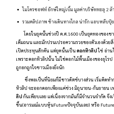
ไมโครซอฟท์ ยักษ์ใหญ่เบิ้ม มูลค่าบริษัททะลุ 2 ล
รวมคลิปภาพ ช้างเดินทางไกล น่ารัก แอบหลับปุ๋
โดยในยุคนั้นช่วงปี ค.ศ.1600 เป็นยุคทองของชาวดัต
เต็มถนน และมักปรนเปรอความรวยของตัวเองด้วยสิ่งขอ
เปิดประทุนสักคัน แต่ยุคนั้นเป็น
ดอกทิวลิป
ใช่ อ่า
เพราะดอกทิวลิปนั้น ไม่ใช่ดอกไม้พื้นเมืองของยุโร
ถูกอกถูกใจชาวเมืองยิ่งนัก
ซึ่งพอเป็นที่นิยมก็มีชาวดัตช์บางส่วน เริ่มคิดทำ
ทิวลิป จะออกดอกเพียงแค่ช่วง มิถุนายน-กันยายน เท
ลิป
กันเพียบเลย แต่เนื่องจากมันก็มีจำนวนจำกัด จึงเ
ขึ้น(อารมณ์แบบหุ้นFutureปัจจุบันเลย) หรือ Future