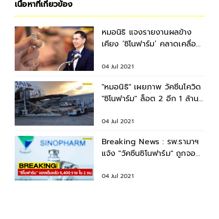
เนื้อหาที่เกี่ยวข้อง
หมอนิธิ แจงรายงานผลข้าง
เคียง ‘ซิโนฟาร์ม’ คลาดเคลื่อน
ยังไม่พบอาการรุนแรง
04 Jul 2021
"หมอนิธิ" เผยภาพ วัคซีนโควิด
"ซิโนฟาร์ม" ล็อต 2 อีก 1 ล้าน
โดส ถึงไทยแล้ว
04 Jul 2021
Breaking News : รพ.รามาฯ
แจ้ง "วัคซีนซิโนฟาร์ม" ถูกจอง
เต็มจำนวน 6,400 ราย ภายใน
2 ชม.
04 Jul 2021