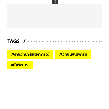
TAGS
#
ราชวิทยาลัยจุฬาภรณ์
#
วัคซีนซิโนฟาร์ม
#
โควิด-19