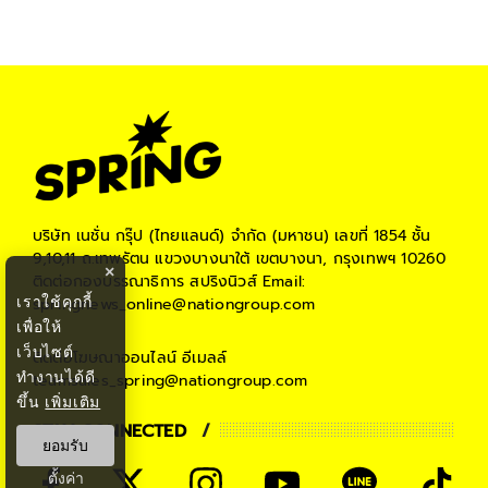
บริษัท เนชั่น กรุ๊ป (ไทยแลนด์) จำกัด (มหาชน)
เลขที่ 1854 ชั้น
9,10,11 ถ.เทพรัตน แขวงบางนาใต้ เขตบางนา, กรุงเทพฯ 10260
×
ติดต่อกองบรรณาธิการ สปริงนิวส์
Email:
เราใช้คุกกี้
springnews_online@nationgroup.com
เพื่อให้
เว็บไซต์
ติดต่อโฆษณาออนไลน์
อีเมลล์
ทำงานได้ดี
teamsales_spring@nationgroup.com
ขึ้น
เพิ่มเติม
STAY CONNECTED
ยอมรับ
ตั้งค่า