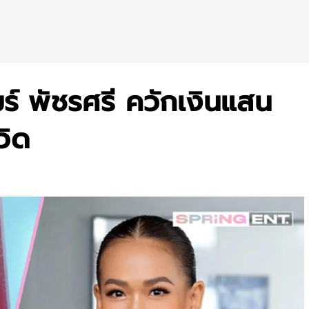
มร์ พัชรศรี ควักเงินแสน
วิด