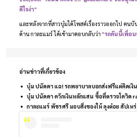
ดีใจง่า"
และหลังจากที่สาวบุ๋มได้โพสต์เรื่องราวออกไป คนบ
ด้าน กาละแมร์ ได้เข้ามาตอบกลับว่า
"รถคันนี้เพื่อ
อ่านข่าวที่เกี่ยวข้อง
บุ๋ม ปนัดดา แฉ! รถพยาบาลบอกส่งฟรีแต่คิดเงิ
บุ๋ม ปนัดดา ควักเงินหลักแสน ซื้อที่ตรวจโควิ
กาละแมร์ พัชรศรี มอบสิ่งของให้ ลุงต๋อย สัปเหร