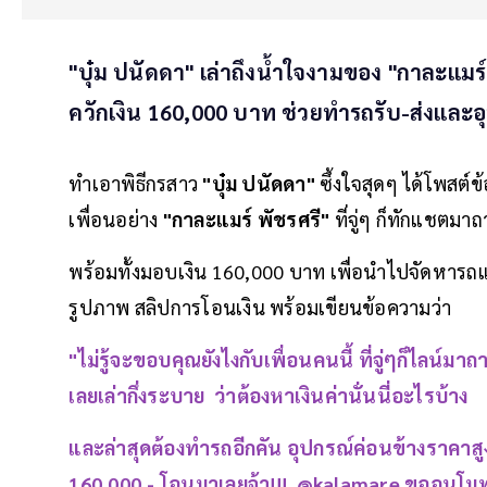
"บุ๋ม ปนัดดา" เล่าถึงน้ำใจงามของ "กาละแมร์
ควักเงิน 160,000 บาท ช่วยทำรถรับ-ส่งและอุ
ทำเอาพิธีกรสาว
"บุ๋ม ปนัดดา"
ซึ้งใจสุดๆ ได้โพสต์
เพื่อนอย่าง
"กาละแมร์ พัชรศรี"
ที่จู่ๆ ก็ทักแชตมา
พร้อมทั้งมอบเงิน 160,000 บาท เพื่อนำไปจัดหารถแล
รูปภาพ สลิปการโอนเงิน พร้อมเขียนข้อความว่า
"ไม่รู้จะขอบคุณยังไงกับเพื่อนคนนี้ ที่จู่ๆก็ไลน์มาถ
เลยเล่ากึ่งระบาย ว่าต้องหาเงินค่านั่นนี่อะไรบ้าง
และล่าสุดต้องทำรถอีกคัน อุปกรณ์ค่อนข้างราคาสู
160,000.- โอนมาเลยจ้า!!! @kalamare ขออนุโ