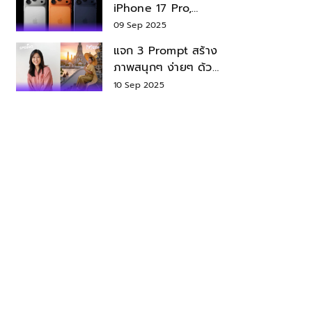
iPhone 17 Pro,
iPhone 17 Air สเปค
09 Sep 2025
ราคา น่าซื้อไหม?
แจก 3 Prompt สร้าง
ภาพสนุกๆ ง่ายๆ ด้วย
Nano Banana ใน
10 Sep 2025
Gemini