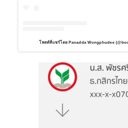
โพสต์ที่แชร์โดย Panadda Wongphudee️️ (@b