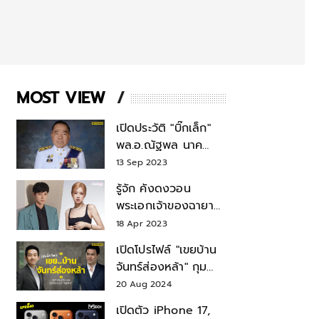
MOST VIEW
เปิดประวัติ "บิ๊กเล็ก"
พล.อ.ณัฐพล นาค
พาณิชย์ จากเลขาฯ
13 Sep 2023
สมช.-เลขาฯ
รู้จัก คังดงวอน
รมว.กลาโหม
พระเอกเจ้าของฉายา
สมบัติแห่งชาติ หลังมี
18 Apr 2023
ข่าว โรเซ่ BLACKPINK
เปิดโปรไฟล์ "เขยบ้าน
จันทร์ส่องหล้า" กุม
บังเหียนธุรกิจตระกูล
20 Aug 2024
"ชินวัตร"
เปิดตัว iPhone 17,