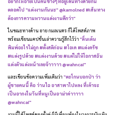
อยากให้อายเป็นคนข้างๆที่อยู่เดินทางด้วยกัน
ตลอดไป "แต่งงานกันนะ" @kamolned #เส้นทาง
ต้องการความหวานแต่งงานดีกว่า"
ในขณะทางด้าน อาย กมลเนตร ก็ได้โพสต์ภาพ
พร้อมเขียนแคปชั่นเล่าความรู้สึกไว้ว่า
"ตื่นเต้น
พิมพ์อะไรไม่ถูก #ตั้งสติก่อน #โอเค #แต่งครัช
#แต่งรูปด้วย #แต่งงานด้วย #แต่ไม่ให้โอกาสฉัน
แต่งตัวแต่งหน้าเลยจ้าาาาา @wahncai"
และเขียนข้อความเพิ่มเติมว่า
"ตะโกนบอกป่า ว่า
ผู้ชายคนนี้ คือ ว่านไฉ อาสาพาไปหลง ที่เค้าจะ
เป็นอากงในวันที่หนูเป็นอาม่าค่าาาาา
@wahncai"
งานนี้ใต้โพสต์ของทั้งคู่ ก็มีเพื่อนพ้องในวงการบันเทิง