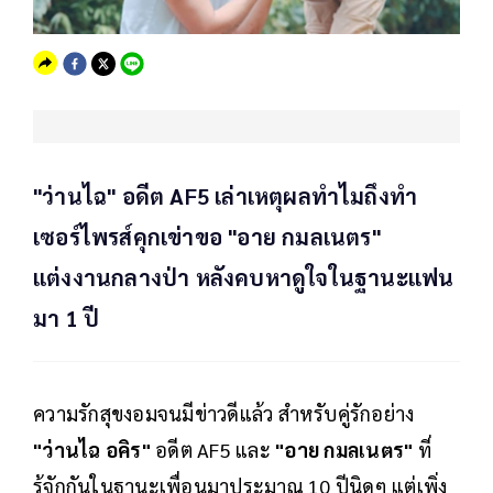
"ว่านไฉ" อดีต AF5 เล่าเหตุผลทำไมถึงทำ
เซอร์ไพรส์คุกเข่าขอ "อาย กมลเนตร"
แต่งงานกลางป่า หลังคบหาดูใจในฐานะแฟน
มา 1 ปี
ความรักสุขงอมจนมีข่าวดีแล้ว สำหรับคู่รักอย่าง
"ว่านไฉ อคิร"
อดีต AF5 และ
"อาย กมลเนตร"
ที่
รู้จักกันในฐานะเพื่อนมาประมาณ 10 ปีนิดๆ แต่เพิ่ง