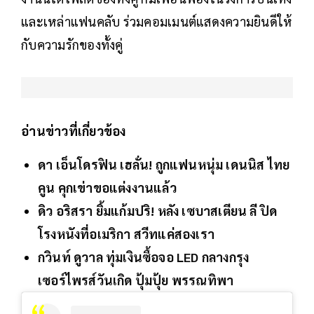
และเหล่าแฟนคลับ ร่วมคอมเมนต์แสดงความยินดีให้
กับความรักของทั้งคู่
อ่านข่าวที่เกี่ยวข้อง
ดา เอ็นโดรฟิน เฮลั่น! ถูกแฟนหนุ่ม เดนนิส ไทย
คูน คุกเข่าขอแต่งงานแล้ว
ดิว อริสรา ยิ้มแก้มปริ! หลัง เซบาสเตียน ลี ปิด
โรงหนังที่อเมริกา สวีทแค่สองเรา
กวินท์ ดูวาล ทุ่มเงินซื้อจอ LED กลางกรุง
เซอร์ไพรส์วันเกิด ปุ้มปุ้ย พรรณทิพา