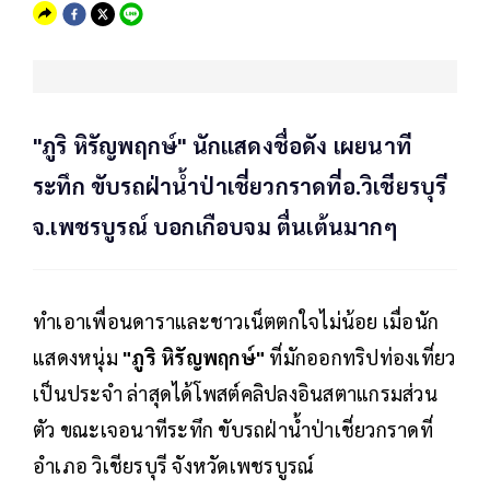
"ภูริ หิรัญพฤกษ์" นักแสดงชื่อดัง เผยนาที
ระทึก ขับรถฝ่าน้ำป่าเชี่ยวกราดที่อ.วิเชียรบุรี
จ.เพชรบูรณ์ บอกเกือบจม ตื่นเต้นมากๆ
ทำเอาเพื่อนดาราและชาวเน็ตตกใจไม่น้อย เมื่อนัก
แสดงหนุ่ม
"ภูริ หิรัญพฤกษ์"
ที่มักออกทริปท่องเที่ยว
เป็นประจำ ล่าสุดได้โพสต์คลิปลงอินสตาแกรมส่วน
ตัว ขณะเจอนาทีระทึก ขับรถฝ่าน้ำป่าเชี่ยวกราดที่
อำเภอ วิเชียรบุรี จังหวัดเพชรบูรณ์