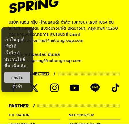
บริษัท เนชั่น กรุ๊ป (ไทยแลนด์) จำกัด (มหาชน)
เลขที่ 1854 ชั้น
9,10,11 ถ.เทพรัตน แขวงบางนาใต้ เขตบางนา, กรุงเทพฯ 10260
×
ติดต่อกองบรรณาธิการ สปริงนิวส์
Email:
เราใช้คุกกี้
springnews_online@nationgroup.com
เพื่อให้
เว็บไซต์
ติดต่อโฆษณาออนไลน์
อีเมลล์
ทำงานได้ดี
teamsales_spring@nationgroup.com
ขึ้น
เพิ่มเติม
STAY CONNECTED
ยอมรับ
ตั้งค่า
PARTNER
THE NATION
NATIONGROUP
KOMCHADLUEK
BANGKOKBIZNEWS