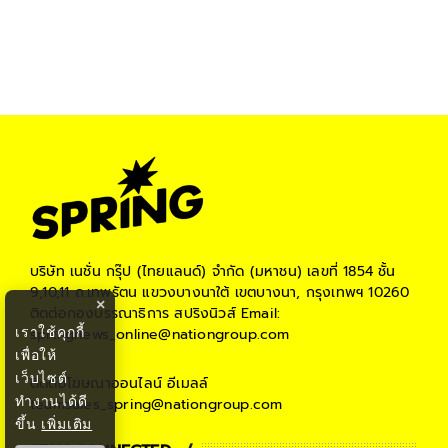
บริษัท เนชั่น กรุ๊ป (ไทยแลนด์) จำกัด (มหาชน)
เลขที่ 1854 ชั้น
9,10,11 ถ.เทพรัตน แขวงบางนาใต้ เขตบางนา, กรุงเทพฯ 10260
×
ติดต่อกองบรรณาธิการ สปริงนิวส์
Email:
เราใช้คุกกี้
springnews_online@nationgroup.com
เพื่อให้
เว็บไซต์
ติดต่อโฆษณาออนไลน์
อีเมลล์
ทำงานได้ดี
teamsales_spring@nationgroup.com
ขึ้น
เพิ่มเติม