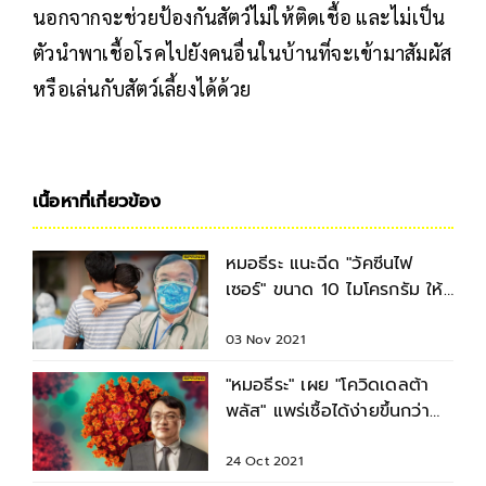
นอกจากจะช่วยป้องกันสัตว์ไม่ให้ติดเชื้อ และไม่เป็น
ตัวนำพาเชื้อโรคไปยังคนอื่นในบ้านที่จะเข้ามาสัมผัส
หรือเล่นกับสัตว์เลี้ยงได้ด้วย
เนื้อหาที่เกี่ยวข้อง
หมอธีระ แนะฉีด "วัคซีนไฟ
เซอร์" ขนาด 10 ไมโครกรัม ให้
เด็ก 2 เข็ม ห่างกัน 3 สัปดาห์
03 Nov 2021
"หมอธีระ" เผย "โควิดเดลต้า
พลัส" แพร่เชื้อได้ง่ายขึ้นกว่า
เดลต้าเดิม 17%
24 Oct 2021