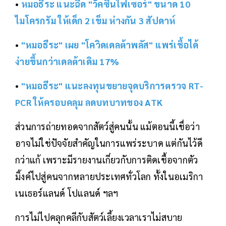
•
หมอธีระ แนะฉีด "วัคซีนไฟเซอร์" ขนาด 10
ไมโครกรัม ให้เด็ก 2 เข็ม ห่างกัน 3 สัปดาห์
•
"หมอธีระ" เผย "โควิดเดลต้าพลัส" แพร่เชื้อได้
ง่ายขึ้นกว่าเดลต้าเดิม 17%
•
"หมอธีระ" แนะลงทุนขยายจุดบริการตรวจ RT-
PCR ให้ครอบคลุม ลดบทบาทของ ATK
ส่วนการถ่ายทอดจากสัตว์สู่คนนั้น แม้ตอนนี้เชื่อว่า
อาจไม่ใช่ปัจจัยสำคัญในการแพร่ระบาด แต่กันไว้ดี
กว่าแก้ เพราะมีรายงานเกี่ยวกับการติดเชื้อจากตัว
มิ้งค์ไปสู่คนจากหลายประเทศทั่วโลก ทั้งในอเมริกา
เนเธอร์แลนด์ โปแลนด์ ฯลฯ
การไม่ไปคลุกคลีกับสัตว์เลี้ยงเวลาเราไม่สบาย