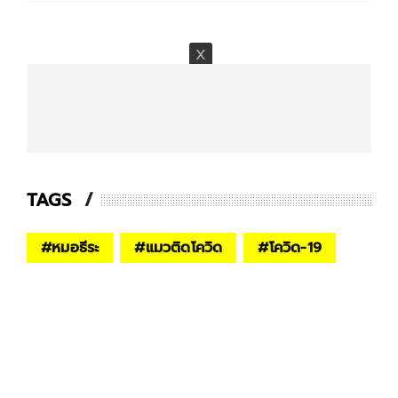
TAGS
#
หมอธีระ
#
แมวติดโควิด
#
โควิด-19