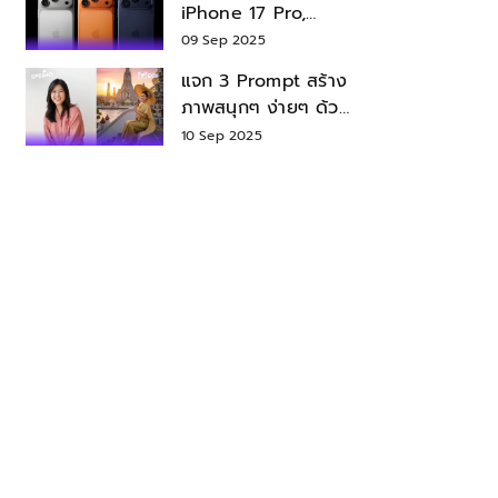
iPhone 17 Pro,
iPhone 17 Air สเปค
09 Sep 2025
ราคา น่าซื้อไหม?
แจก 3 Prompt สร้าง
ภาพสนุกๆ ง่ายๆ ด้วย
Nano Banana ใน
10 Sep 2025
Gemini