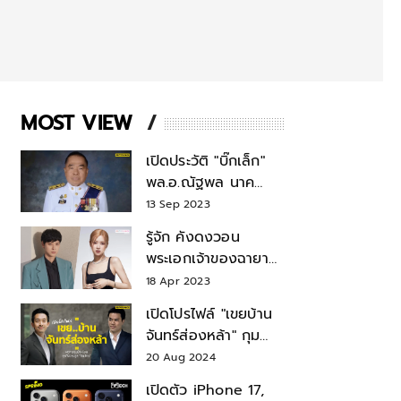
MOST VIEW
เปิดประวัติ "บิ๊กเล็ก"
พล.อ.ณัฐพล นาค
พาณิชย์ จากเลขาฯ
13 Sep 2023
สมช.-เลขาฯ
รู้จัก คังดงวอน
รมว.กลาโหม
พระเอกเจ้าของฉายา
สมบัติแห่งชาติ หลังมี
18 Apr 2023
ข่าว โรเซ่ BLACKPINK
เปิดโปรไฟล์ "เขยบ้าน
จันทร์ส่องหล้า" กุม
บังเหียนธุรกิจตระกูล
20 Aug 2024
"ชินวัตร"
เปิดตัว iPhone 17,