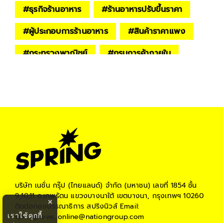
#
ธุรกิจร้านอาหาร
#
ร้านอาหารปรับขึ้นราคา
#
ผู้ประกอบการร้านอาหาร
#
สินค้าราคาแพง
#
กระทรวงพาณิชย์
#
กรมการค้าภายใน
#
springnews
#
springbiz
#
กรมปศุสัตว์
#
สมาคมผู้เลี้ยงสุกรแห่งชาติ
บริษัท เนชั่น กรุ๊ป (ไทยแลนด์) จำกัด (มหาชน)
เลขที่ 1854 ชั้น
9,10,11 ถ.เทพรัตน แขวงบางนาใต้ เขตบางนา, กรุงเทพฯ 10260
×
ติดต่อกองบรรณาธิการ สปริงนิวส์
Email:
เราใช้คุกกี้
springnews_online@nationgroup.com