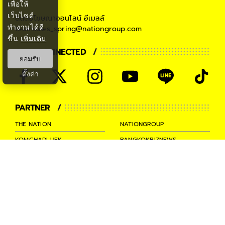
เพื่อให้
เว็บไซต์
ติดต่อโฆษณาออนไลน์
อีเมลล์
ทำงานได้ดี
teamsales_spring@nationgroup.com
ขึ้น
เพิ่มเติม
STAY CONNECTED
ยอมรับ
ตั้งค่า
PARTNER
THE NATION
NATIONGROUP
KOMCHADLUEK
BANGKOKBIZNEWS
NATIONTV
SPRINGNEWS
THAINEWSONLINE
TNEWS
THANSETTAKIJ