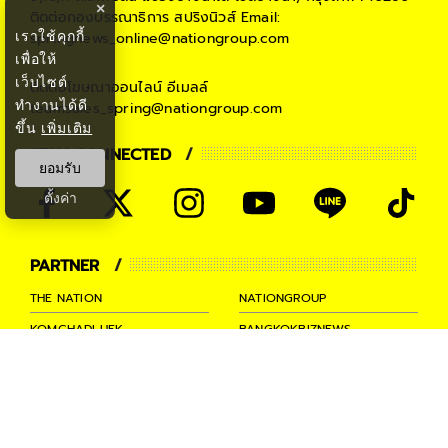
×
ติดต่อกองบรรณาธิการ สปริงนิวส์
Email:
เราใช้คุกกี้
springnews_online@nationgroup.com
เพื่อให้
เว็บไซต์
ติดต่อโฆษณาออนไลน์
อีเมลล์
ทำงานได้ดี
teamsales_spring@nationgroup.com
ขึ้น
เพิ่มเติม
STAY CONNECTED
ยอมรับ
ตั้งค่า
PARTNER
THE NATION
NATIONGROUP
KOMCHADLUEK
BANGKOKBIZNEWS
NATIONTV
SPRINGNEWS
THAINEWSONLINE
TNEWS
THANSETTAKIJ