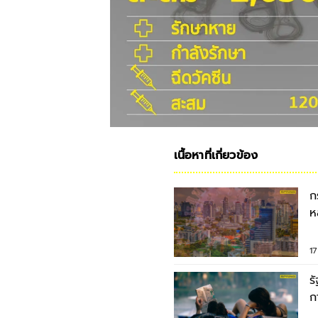
เนื้อหาที่เกี่ยวข้อง
ก
ห
เน
1
ร
ก