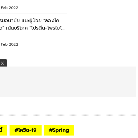
6 Feb 2022
รมอนามัย แนะผู้ป่วย "ลองโค
ิด" เน้นบริโภค "โปรตีน-โพรไบโอ
ิกส์-วิตามิน"
6 Feb 2022
ี้
#
โควิด-19
#
Spring