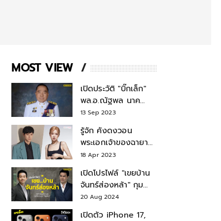
MOST VIEW
เปิดประวัติ "บิ๊กเล็ก"
พล.อ.ณัฐพล นาค
พาณิชย์ จากเลขาฯ
13 Sep 2023
สมช.-เลขาฯ
รู้จัก คังดงวอน
รมว.กลาโหม
พระเอกเจ้าของฉายา
สมบัติแห่งชาติ หลังมี
18 Apr 2023
ข่าว โรเซ่ BLACKPINK
เปิดโปรไฟล์ "เขยบ้าน
จันทร์ส่องหล้า" กุม
บังเหียนธุรกิจตระกูล
20 Aug 2024
"ชินวัตร"
เปิดตัว iPhone 17,