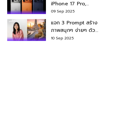
iPhone 17 Pro,
iPhone 17 Air สเปค
09 Sep 2025
ราคา น่าซื้อไหม?
แจก 3 Prompt สร้าง
ภาพสนุกๆ ง่ายๆ ด้วย
Nano Banana ใน
10 Sep 2025
Gemini