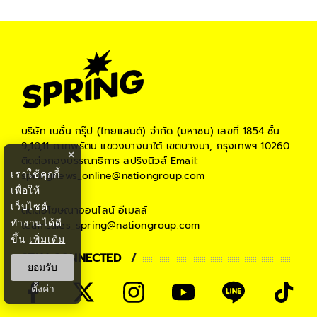
บริษัท เนชั่น กรุ๊ป (ไทยแลนด์) จำกัด (มหาชน)
เลขที่ 1854 ชั้น
9,10,11 ถ.เทพรัตน แขวงบางนาใต้ เขตบางนา, กรุงเทพฯ 10260
×
ติดต่อกองบรรณาธิการ สปริงนิวส์
Email:
เราใช้คุกกี้
springnews_online@nationgroup.com
เพื่อให้
เว็บไซต์
ติดต่อโฆษณาออนไลน์
อีเมลล์
ทำงานได้ดี
teamsales_spring@nationgroup.com
ขึ้น
เพิ่มเติม
STAY CONNECTED
ยอมรับ
ตั้งค่า