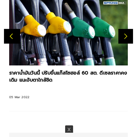
ราคาน้ำมันวันนี้ ปรับขึ้นแก๊สโซฮอล์ 60 สต. ดีเซลราคาคง
เดิม แนะจับตาใกล้ชิด
05 Mar 2022