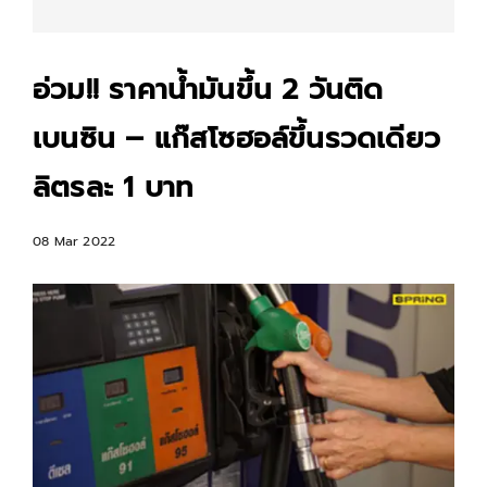
อ่วม!! ราคาน้ำมันขึ้น 2 วันติด
เบนซิน – แก๊สโซฮอล์ขึ้นรวดเดียว
ลิตรละ 1 บาท
08 Mar 2022