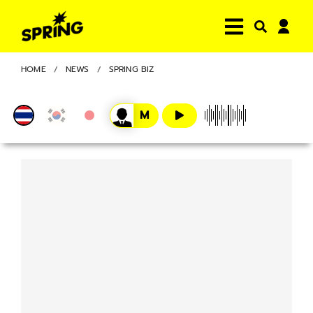
HOME
NEWS
SPRING BIZ