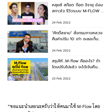
หลุยส์ สก๊อต ก๊อต จิรายุ อ๋อม
สกาวใจ รีวิวระบบ M-FLOW ที่
ไม่ FLOW
24 Feb 2022
"ศักดิ์สยาม" สั่งกรมทางหลวง
คืนค่าปรับ 10 เท่า ชะลอเก็บ
เงิน M-Flow 1 เดือน
24 Feb 2022
สรุปให้...M-flow คืออะไร? ถ้า
โดนปรับไปแล้ว จะได้เงินคืน
หรือไม่?
23 Feb 2022
“ขอแนะนำเลยนะครับว่าให้คนมาใช้ M-Flow โดย