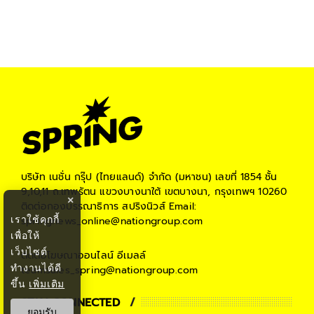
บริษัท เนชั่น กรุ๊ป (ไทยแลนด์) จำกัด (มหาชน)
เลขที่ 1854 ชั้น
9,10,11 ถ.เทพรัตน แขวงบางนาใต้ เขตบางนา, กรุงเทพฯ 10260
×
ติดต่อกองบรรณาธิการ สปริงนิวส์
Email:
เราใช้คุกกี้
springnews_online@nationgroup.com
เพื่อให้
เว็บไซต์
ติดต่อโฆษณาออนไลน์
อีเมลล์
ทำงานได้ดี
teamsales_spring@nationgroup.com
ขึ้น
เพิ่มเติม
STAY CONNECTED
ยอมรับ