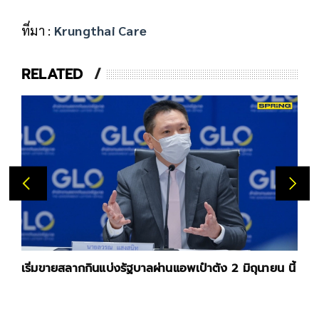
ที่มา :
Krungthai Care
RELATED
าตัง 2 มิถุนายน นี้
"กองสลาก"ชี้แจงวิธีจำหน่ายสลากบนแพ
ดิจิทัล" หลังปิดรับสมัคร