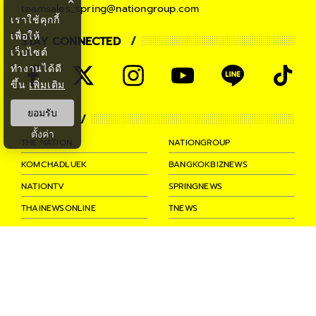
×
teamsales_spring@nationgroup.com
เราใช้คุกกี้
เพื่อให้
STAY CONNECTED
เว็บไซต์
ทำงานได้ดี
ขึ้น
เพิ่มเติม
ยอมรับ
PARTNER
ตั้งค่า
THE NATION
NATIONGROUP
KOMCHADLUEK
BANGKOKBIZNEWS
NATIONTV
SPRINGNEWS
THAINEWSONLINE
TNEWS
THANSETTAKIJ
Ⓒ 2026 -
SPRiNG
All Rights
Reserved.