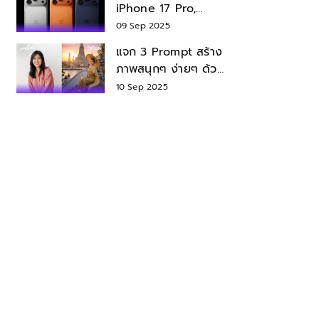
iPhone 17 Pro,
iPhone 17 Air สเปค
09 Sep 2025
ราคา น่าซื้อไหม?
แจก 3 Prompt สร้าง
ภาพสนุกๆ ง่ายๆ ด้วย
Nano Banana ใน
10 Sep 2025
Gemini