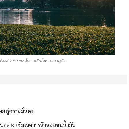
iland 2030 กระตุ้นการเติบโตทางเศรษฐกิจ
ย สู่ความมั่นคง
านกลาง เข้มงวดการลักลอบขนน้ำมัน