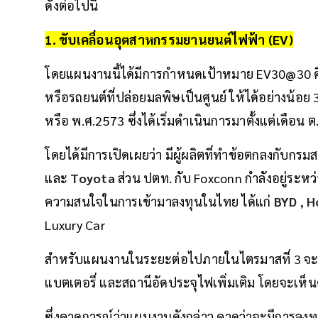
ดังต่อไปนี้
1. ขับเคลื่อนอุตสาหกรรมยานยนต์ไฟฟ้า (EV)
โดยแผนงานนี้ได้มีการกำหนดเป้าหมาย EV30@30 คือ
หรือรถยนต์ที่ปล่อยมลพิษเป็นศูนย์ ให้ได้อย่างน้
หรือ พ.ศ.2573 ซึ่งได้เริ่มดำเนินการมาตั้งแต่เดือน 
โดยได้มีการเปิดเผยว่า มีผู้ผลิตที่ทำข้อตกลงกับกร
และ
Toyota
ส่วน ปตท. กับ Foxconn กำลังอยู่ระหว
ความสนใจในการเข้ามาลงทุนในไทย ได้แก่
BYD
,
H
Luxury Car
สำหรับแผนงานในระยะต่อไปภายในไตรมาสที่ 3 จะม
แบตเตอรี่ และสถานีอัดประจุไฟเพิ่มเติม โดยจะเห
ซึ่งคาดการณ์ว่าแผนงานดังกล่าว คาดว่าจะมีการลงทุนเ