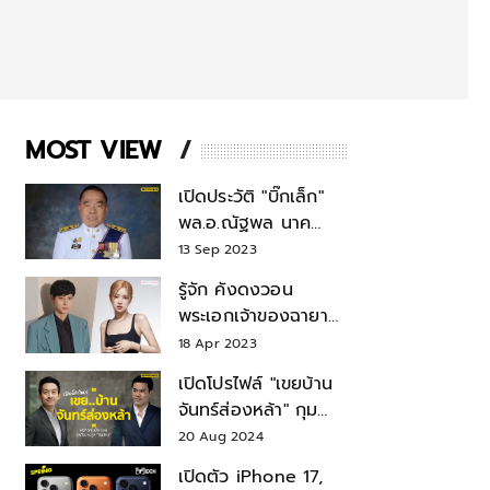
MOST VIEW
เปิดประวัติ "บิ๊กเล็ก"
พล.อ.ณัฐพล นาค
พาณิชย์ จากเลขาฯ
13 Sep 2023
สมช.-เลขาฯ
รู้จัก คังดงวอน
รมว.กลาโหม
พระเอกเจ้าของฉายา
สมบัติแห่งชาติ หลังมี
18 Apr 2023
ข่าว โรเซ่ BLACKPINK
เปิดโปรไฟล์ "เขยบ้าน
จันทร์ส่องหล้า" กุม
บังเหียนธุรกิจตระกูล
20 Aug 2024
"ชินวัตร"
เปิดตัว iPhone 17,