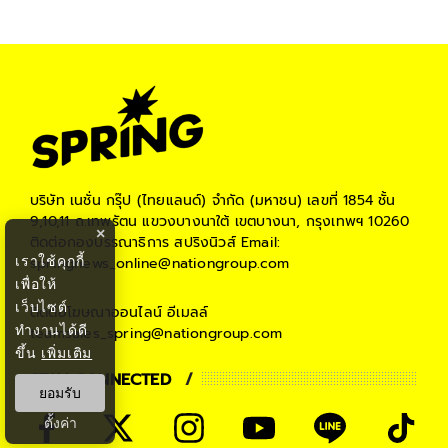
บริษัท เนชั่น กรุ๊ป (ไทยแลนด์) จำกัด (มหาชน)
เลขที่ 1854 ชั้น
9,10,11 ถ.เทพรัตน แขวงบางนาใต้ เขตบางนา, กรุงเทพฯ 10260
×
ติดต่อกองบรรณาธิการ สปริงนิวส์
Email:
เราใช้คุกกี้
springnews_online@nationgroup.com
เพื่อให้
เว็บไซต์
ติดต่อโฆษณาออนไลน์
อีเมลล์
ทำงานได้ดี
teamsales_spring@nationgroup.com
ขึ้น
เพิ่มเติม
STAY CONNECTED
ยอมรับ
ตั้งค่า