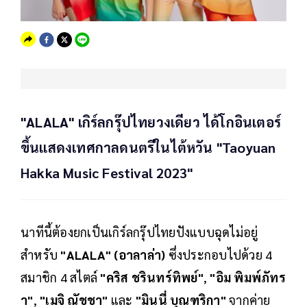
"ALALA" เกิร์ลกรุ๊ปไทยวงเดียว ได้โกอินเตอร์
ขึ้นแสดงเทศกาลดนตรีในไต้หวัน "Taoyuan
Hakka Music Festival 2023"
นาทีนี้ต้องยกเป็นเกิร์ลกรุ๊ปไทยปังแบบฉุดไม่อยู่
สำหรับ
"ALALA" (อาลาล่า)
ซึ่งประกอบไปด้วย 4
สมาชิก 4 สไตล์
"คริส ชรินทร์ทิพย์"
,
"อิม พิมพ์ภัทร
า"
,
"เมจิ ณัชชา"
และ
"มินนี่ บุณฑริกา"
จากค่าย