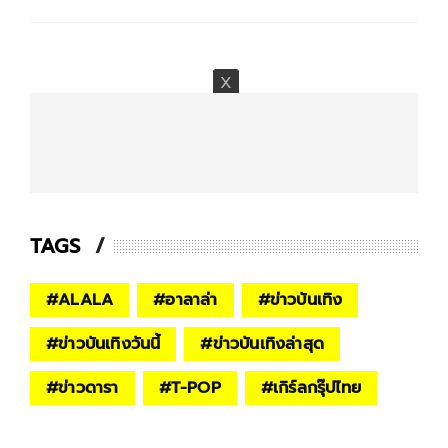
TAGS
#
ALALA
#
อาลาล่า
#
ข่าวบันเทิง
#
ข่าวบันเทิงวันนี้
#
ข่าวบันเทิงล่าสุด
#
ข่าวดารา
#
T-POP
#
เกิร์ลกรุ๊ปไทย