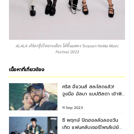
ALALA เกิร์ลกรุ๊ปไทยวงเดียว ได้ขึ้นแสดง Taoyuan Hakka Music
Festival 2023
เนื้อหาที่เกี่ยวข้อง
คริส อีแวนส์ สละโสดแล้ว!
จูงมือ อัลบา แบปติสตา เข้าพิธี
วิวาห์ชื่นมื่น
11 Sep 2023
ซี พฤกษ์ ปิดฮอลล์ฉลองวัน
เกิด แฟนคลับเซอร์ไพรส์เปย์