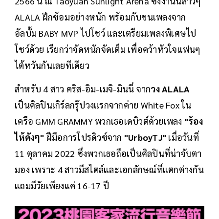
2566 นี้ ณ Taoyuan Sunlight Arena ซึ่งงานนี้สาวๆ
ALALA ฝึกซ้อมอย่างหนัก พร้อมกับขนเพลงจาก
อัลบั้ม BABY MVP ไปโชว์ และเตรียมเพลงพิเศษไป
โชว์ด้วย เรียกว่าจัดหนักจัดเต็ม เพื่อคว้าหัวใจแฟนๆ
ไต้หวันกันเลยทีเดียว
สำหรับ 4 สาว คริส-อิม-เมจิ-มินนี่ จาก
วง ALALA
เป็นศิลปินเกิร์ลกรุ๊ปวงแรกจากค่าย White Fox ใน
เครือ GMM GRAMMY พวกเธอเดบิวต์ด้วยเพลง
"ร้อง
ไห้ดังๆ"
ฝีมือการโปรดิวซ์จาก
"UrboyTJ"
เมื่อวันที่
11 ตุลาคม 2022 ซึ่งพวกเธอถือเป็นศิลปินที่น่าจับตา
มอง เพราะ 4 สาวมีสไตล์และเอกลักษณ์ที่แตกต่างกัน
แถมมีวัยเพียงแค่ 16-17 ปี