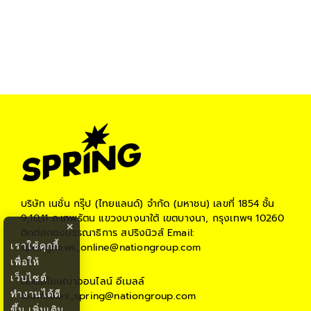
บริษัท เนชั่น กรุ๊ป (ไทยแลนด์) จำกัด (มหาชน)
เลขที่ 1854 ชั้น
9,10,11 ถ.เทพรัตน แขวงบางนาใต้ เขตบางนา, กรุงเทพฯ 10260
×
ติดต่อกองบรรณาธิการ สปริงนิวส์
Email:
เราใช้คุกกี้
springnews_online@nationgroup.com
เพื่อให้
เว็บไซต์
ติดต่อโฆษณาออนไลน์
อีเมลล์
ทำงานได้ดี
teamsales_spring@nationgroup.com
ขึ้น
เพิ่มเติม