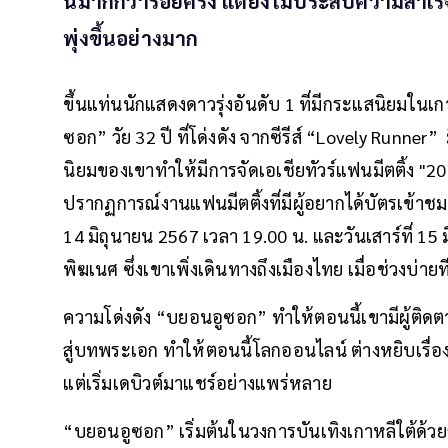
นมากกว่าร้อยครั้ง แต่ยังไม่ประสบความสำเร็จ 
พุ่งขึ้นอย่างมาก
ขึ้นแท่นนักแสดงดาวรุ่งอันดับ 1 ที่มีกระแสนิยมใน
ซอก” วัย 32 ปี ที่โด่งดัง จากซีรีส์ “Lovely Runn
นิยมของเขาทำให้มีการจัดเอเชียทัวร์แฟนมีตติ้ง 
ปรากฏการณ์งานแฟนมีตติ้งที่มีผู้อยากได้บัตรเข้าชมมา
14 มิถุนายน 2567 เวลา 19.00 น. และวันเสาร์ที่ 15
พิฆเนศ ซึ่งเขาเพิ่งเดินทางถึงเมืองไทย เมื่อช่วงบ่ายท
ความโด่งดัง “บยอนอูซอก” ทำให้ตอนนี้เขามีผู้ติด
สู่บทพระเอก ทำให้ตอนนี้โลกออนไลน์ ต่างหยิบเรื่
แต่เริ่มเดบิวต์มาแชร์อย่างแพร่หลาย
“บยอนอูซอก” เริ่มต้นในวงการบันเทิงเกาหลีใต้ด