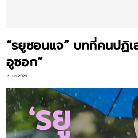
“รยูซอนแจ” บทที่คนปฏิเส
อูซอก”
13 Jun 2024