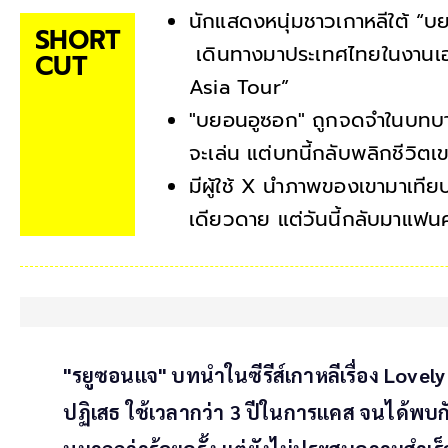
นักแสดงหนุ่มชาวเกาหลีใต้ “บย
SHORT
เดินทางมาประเทศไทยในงานเ
CUT
Asia Tour”
"บยอนอูซอก" ถูกจดจำในบทบาท 
จะเล่น แต่บทนี้กลับพลิกชีวิตเข
มีผู้ใช้ X นำภาพของเขามาเทียบก
เดียวดาย แต่วันนี้กลับมาแฟน
"รยูซอนแจ" บทนำในซีรีส์เกาหลีเรื่อง Love
ปฏิเสธ ใช้เวลากว่า 3 ปีในการแคส จนได้พบกั