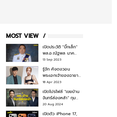
MOST VIEW
เปิดประวัติ "บิ๊กเล็ก"
พล.อ.ณัฐพล นาค
พาณิชย์ จากเลขาฯ
13 Sep 2023
สมช.-เลขาฯ
รู้จัก คังดงวอน
รมว.กลาโหม
พระเอกเจ้าของฉายา
สมบัติแห่งชาติ หลังมี
18 Apr 2023
ข่าว โรเซ่ BLACKPINK
เปิดโปรไฟล์ "เขยบ้าน
จันทร์ส่องหล้า" กุม
บังเหียนธุรกิจตระกูล
20 Aug 2024
"ชินวัตร"
เปิดตัว iPhone 17,