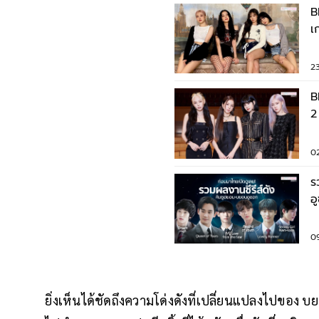
B
เ
Y
2
B
2
อ
0
ร
อ
ว
0
ยิ่งเห็นได้ชัดถึงความโด่งดังที่เปลี่ยนแปลงไปของ 