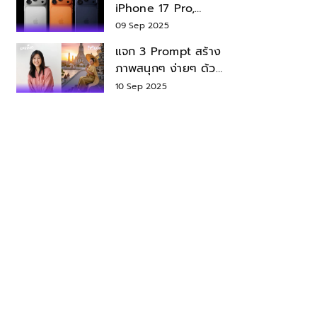
iPhone 17 Pro,
iPhone 17 Air สเปค
09 Sep 2025
ราคา น่าซื้อไหม?
แจก 3 Prompt สร้าง
ภาพสนุกๆ ง่ายๆ ด้วย
Nano Banana ใน
10 Sep 2025
Gemini