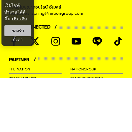
เว็บไซต์
ติดต่อโฆษณาออนไลน์
อีเมลล์
ทำงานได้ดี
teamsales_spring@nationgroup.com
ขึ้น
เพิ่มเติม
STAY CONNECTED
ยอมรับ
ตั้งค่า
PARTNER
THE NATION
NATIONGROUP
KOMCHADLUEK
BANGKOKBIZNEWS
NATIONTV
SPRINGNEWS
THAINEWSONLINE
TNEWS
THANSETTAKIJ