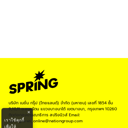
บริษัท เนชั่น กรุ๊ป (ไทยแลนด์) จำกัด (มหาชน)
เลขที่ 1854 ชั้น
9,10,11 ถ.เทพรัตน แขวงบางนาใต้ เขตบางนา, กรุงเทพฯ 10260
×
ติดต่อกองบรรณาธิการ สปริงนิวส์
Email:
เราใช้คุกกี้
springnews_online@nationgroup.com
เพื่อให้