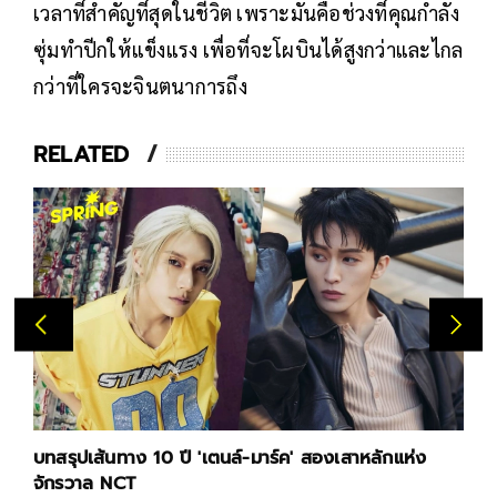
เวลาที่สำคัญที่สุดในชีวิต เพราะมันคือช่วงที่คุณกำลัง
ซุ่มทำปีกให้แข็งแรง เพื่อที่จะโผบินได้สูงกว่าและไกล
กว่าที่ใครจะจินตนาการถึง
RELATED
บทสรุปเส้นทาง 10 ปี 'เตนล์-มาร์ค' สองเสาหลักแห่ง
จักรวาล NCT