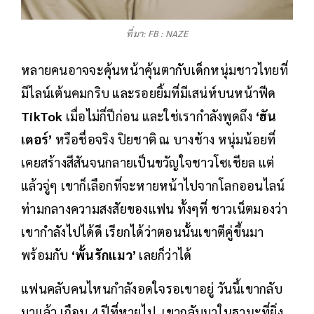
ที่มา: FB : NAZE
หลายคนอาจจะคุ้นหน้าคุ้นตากับเด็กหนุ่มชาวไทยที่
มีไลน์เต้นคมกริบ และรอยยิ้มที่มีเสน่ห์บนหน้าฟีด
TikTok
เมื่อไม่กี่ปีก่อน และใช่เรากำลังพูดถึง
‘ฮัน
เตอร์’
หรือชื่อจริง ปิยชาติ ณ บางช้าง หนุ่มน้อยที่
เคยสร้างสีสันจนกลายเป็นขวัญใจชาวโซเชียล แต่
แล้วจู่ๆ เขาก็เลือกที่จะหายหน้าไปจากโลกออนไลน์
ท่ามกลางความสงสัยของแฟน ทั้งๆที่ ชาวเน็ตมองว่า
เขากำลังไปได้ดี เรียกได้ว่าตอนนั้นเขาตีคู่ขึ้นมา
พร้อมกับ
‘พั้นรักแมว’
เลยก็ว่าได้
แฟนคลับคนไหนกำลังอดใจรอเขาอยู่ วันนี้เขากลับ
มาแล้ว เกือบ 4 ปีที่หายไป เขากลับมาในฐานะที่ยิ่ง