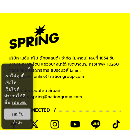
บริษัท เนชั่น กรุ๊ป (ไทยแลนด์) จำกัด (มหาชน)
เลขที่ 1854 ชั้น
9,10,11 ถ.เทพรัตน แขวงบางนาใต้ เขตบางนา, กรุงเทพฯ 10260
×
ติดต่อกองบรรณาธิการ สปริงนิวส์
Email:
เราใช้คุกกี้
springnews_online@nationgroup.com
เพื่อให้
เว็บไซต์
ติดต่อโฆษณาออนไลน์
อีเมลล์
ทำงานได้ดี
teamsales_spring@nationgroup.com
ขึ้น
เพิ่มเติม
STAY CONNECTED
ยอมรับ
ตั้งค่า