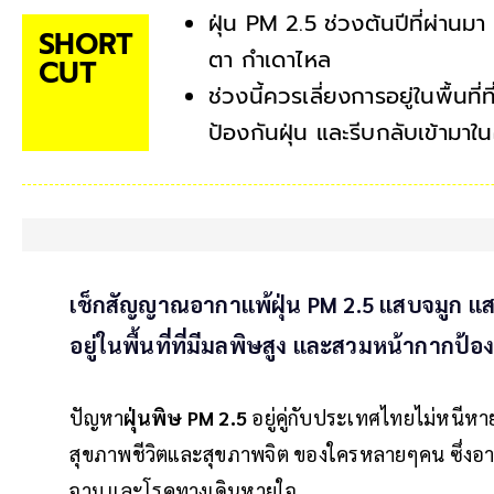
ฝุ่น PM 2.5 ช่วงต้นปีที่ผ่า
SHORT
ตา กำเดาไหล
CUT
ช่วงนี้ควรเลี่ยงการอยู่ในพื้น
ป้องกันฝุ่น และรีบกลับเข้ามาใน
เช็กสัญญาณอากาแพ้ฝุ่น PM 2.5 แสบจมูก แส
อยู่ในพื้นที่ที่มีมลพิษสูง และสวมหน้ากากป้อง
ปัญหา
ฝุ่นพิษ PM 2.5
อยู่คู่กับประเทศไทยไม่หนีหาย
สุขภาพชีวิตและสุขภาพจิต ของใครหลายๆคน ซึ่งอาจท
จาม และโรคทางเดินหายใจ