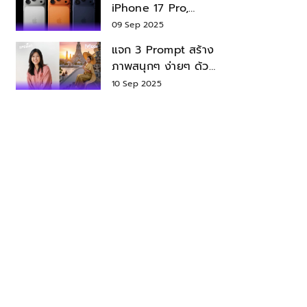
iPhone 17 Pro,
iPhone 17 Air สเปค
09 Sep 2025
ราคา น่าซื้อไหม?
แจก 3 Prompt สร้าง
ภาพสนุกๆ ง่ายๆ ด้วย
Nano Banana ใน
10 Sep 2025
Gemini