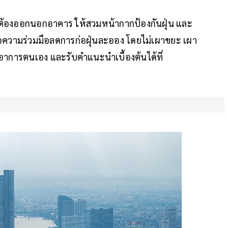
 หากต้องออกนอกอาคาร ให้สวมหน้ากากป้องกันฝุ่น และ
้ ขอความร่วมมือลดการก่อฝุ่นละออง โดยไม่เผาขยะ เผา
าการตนเอง และรับคำแนะนำเบื้องต้นได้ที่