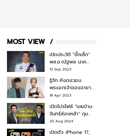
MOST VIEW
เปิดประวัติ "บิ๊กเล็ก"
พล.อ.ณัฐพล นาค
พาณิชย์ จากเลขาฯ
13 Sep 2023
สมช.-เลขาฯ
รู้จัก คังดงวอน
รมว.กลาโหม
พระเอกเจ้าของฉายา
สมบัติแห่งชาติ หลังมี
18 Apr 2023
ข่าว โรเซ่ BLACKPINK
เปิดโปรไฟล์ "เขยบ้าน
จันทร์ส่องหล้า" กุม
บังเหียนธุรกิจตระกูล
20 Aug 2024
"ชินวัตร"
เปิดตัว iPhone 17,