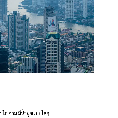
 ไอ จาม มีน้ำมูกแบบใสๆ