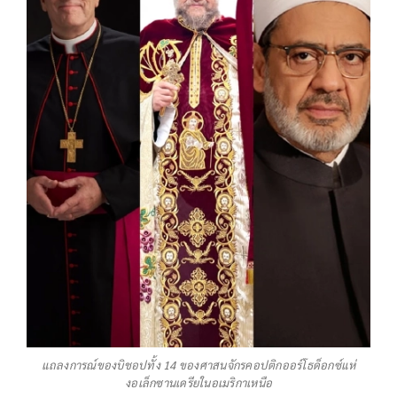
แถลงการณ์ของบิชอปทั้ง 14 ของศาสนจักรคอปติกออร์โธด็อกซ์แห่
งอเล็กซานเดรียในอเมริกาเหนือ