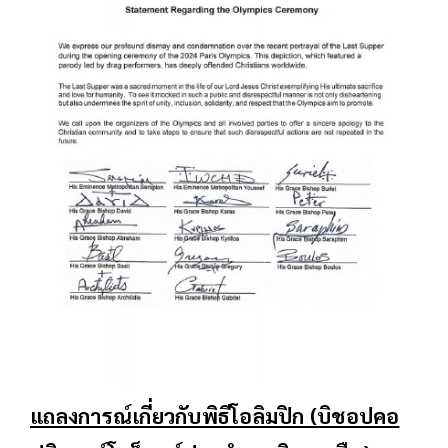
แถลงการณ์เกี่ยวกับพิธีโอลิมปิก (บิชอปคอ