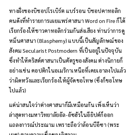
ทางฝั่งของบิชอปโรเบิร์ต แบร์รอน บิชอปคาทอลิก
คนดังที่ทำรายการเผยแพร่ศาสนา Word on Fire ก็ได้
เรียกร้องให้ชาวคาทอลิกร่วมกันส่งเสียง ท่านว่าการดู
หมิ่นศาสนา (Blasphemy) แบบนี้เป็นสัญลักษณ์ของ
สังคม Secularist Postmodern ที่เป็นอยู่ในปัจจุบัน
ซึ่งทำให้คริสต์ศาสนาเป็นศัตรูของสังคม ต่างนิกายก็
อย่างเช่น คอปติกในอเมริกาเหนือที่เคยเอาลงไปแล้ว
ว่าผิดหวังและเรียกร้องให้ผู้จัดขอโทษ (ซึ่งก็ขอโทษ
ไปแล้ว)
แต่น่าสนใจว่าต่างศาสนาก็มีเหมือนกัน เพิ่งเห็นว่า
ล่าสุดทางมหาวิทยาลัยอัล-อัซฮัรในอียิปต์ก็ออก
แถลงการณ์ประณาม เพราะถือว่าล้อนบีอีซา (พระ
เยซู) ตามความเชื่อของอิสลาม