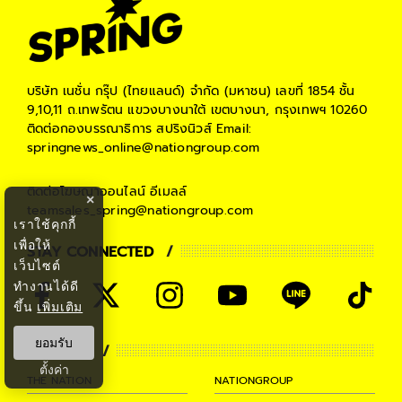
บริษัท เนชั่น กรุ๊ป (ไทยแลนด์) จำกัด (มหาชน)
เลขที่ 1854 ชั้น
9,10,11 ถ.เทพรัตน แขวงบางนาใต้ เขตบางนา, กรุงเทพฯ 10260
ติดต่อกองบรรณาธิการ สปริงนิวส์
Email:
springnews_online@nationgroup.com
ติดต่อโฆษณาออนไลน์
อีเมลล์
×
teamsales_spring@nationgroup.com
เราใช้คุกกี้
เพื่อให้
STAY CONNECTED
เว็บไซต์
ทำงานได้ดี
ขึ้น
เพิ่มเติม
ยอมรับ
PARTNER
ตั้งค่า
THE NATION
NATIONGROUP