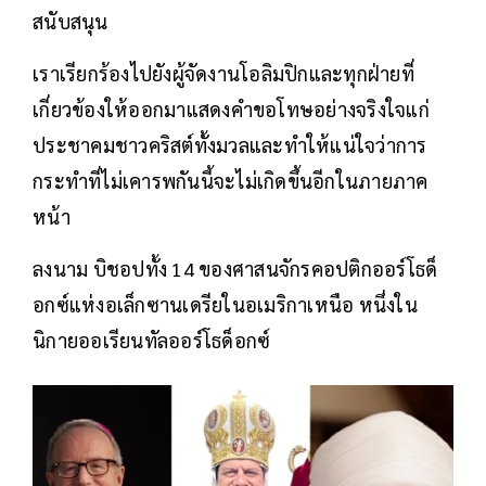
สนับสนุน
เราเรียกร้องไปยังผู้จัดงานโอลิมปิกและทุกฝ่ายที่
เกี่ยวข้องให้ออกมาแสดงคำขอโทษอย่างจริงใจแก่
ประชาคมชาวคริสต์ทั้งมวลและทำให้แน่ใจว่าการ
กระทำที่ไม่เคารพกันนี้จะไม่เกิดขึ้นอีกในภายภาค
หน้า
ลงนาม บิชอปทั้ง 14 ของศาสนจักรคอปติกออร์โธด็
อกซ์แห่งอเล็กซานเดรียในอเมริกาเหนือ หนึ่งใน
นิกายออเรียนทัลออร์โธด็อกซ์