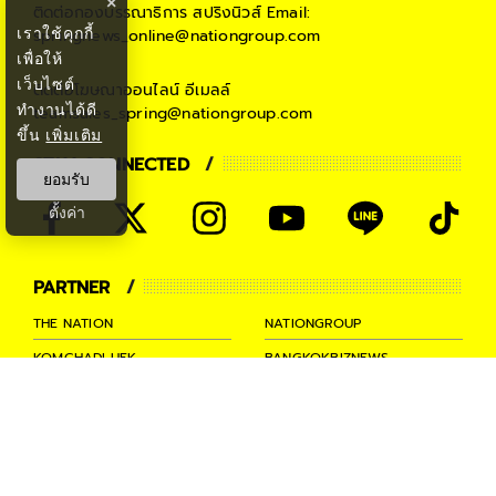
×
ติดต่อกองบรรณาธิการ สปริงนิวส์
Email:
เราใช้คุกกี้
springnews_online@nationgroup.com
เพื่อให้
เว็บไซต์
ติดต่อโฆษณาออนไลน์
อีเมลล์
ทำงานได้ดี
teamsales_spring@nationgroup.com
ขึ้น
เพิ่มเติม
STAY CONNECTED
ยอมรับ
ตั้งค่า
PARTNER
THE NATION
NATIONGROUP
KOMCHADLUEK
BANGKOKBIZNEWS
NATIONTV
SPRINGNEWS
THAINEWSONLINE
TNEWS
THANSETTAKIJ