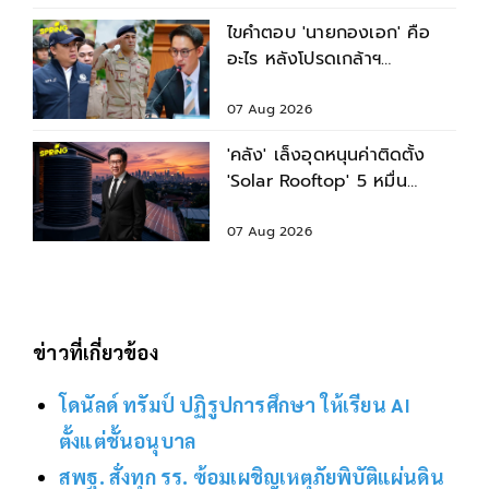
ไขคำตอบ 'นายกองเอก' คือ
อะไร หลังโปรดเกล้าฯ
พระราชทานยศ 3
รมช.มหาดไทย
07 Aug 2026
'คลัง' เล็งอุดหนุนค่าติดตั้ง
'Solar Rooftop' 5 หมื่น
พร้อมสินเชื่อดอกเบี้ยต่ำ
07 Aug 2026
ข่าวที่เกี่ยวข้อง
โดนัลด์ ทรัมป์ ปฏิรูปการศึกษา ให้เรียน AI
ตั้งแต่ชั้นอนุบาล
สพฐ. สั่งทุก รร. ซ้อมเผชิญเหตุภัยพิบัติแผ่นดิน