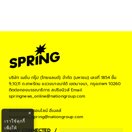
บริษัท เนชั่น กรุ๊ป (ไทยแลนด์) จำกัด (มหาชน)
เลขที่ 1854 ชั้น
9,10,11 ถ.เทพรัตน แขวงบางนาใต้ เขตบางนา, กรุงเทพฯ 10260
ติดต่อกองบรรณาธิการ สปริงนิวส์
Email:
springnews_online@nationgroup.com
ติดต่อโฆษณาออนไลน์
อีเมลล์
×
teamsales_spring@nationgroup.com
เราใช้คุกกี้
เพื่อให้
STAY CONNECTED