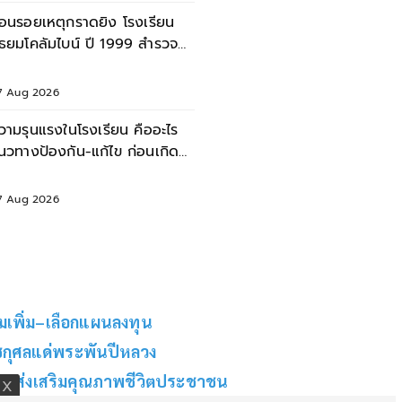
้อนรอยเหตุกราดยิง โรงเรียน
ยมโคลัมไบน์ ปี 1999 สำรวจ
าดแผล - ผลกระทบ
7 Aug 2026
วามรุนแรงในโรงเรียน คืออะไร
นวทางป้องกัน-แก้ไข ก่อนเกิด
หตุไม่คาดคิด
7 Aug 2026
อมเพิ่ม–เลือกแผนลงทุน
ชกุศลแด่พระพันปีหลวง
ช่วยส่งเสริมคุณภาพชีวิตประชาชน