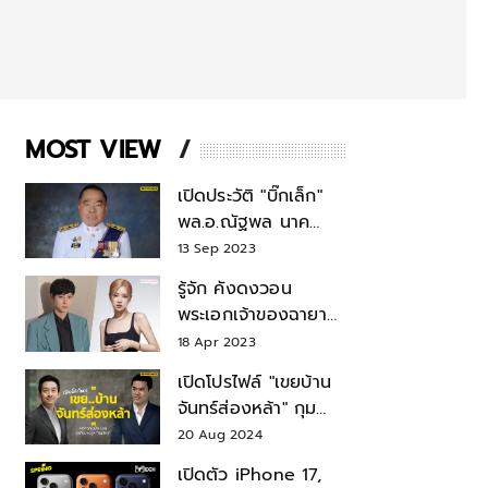
MOST VIEW
เปิดประวัติ "บิ๊กเล็ก"
พล.อ.ณัฐพล นาค
พาณิชย์ จากเลขาฯ
13 Sep 2023
สมช.-เลขาฯ
รู้จัก คังดงวอน
รมว.กลาโหม
พระเอกเจ้าของฉายา
สมบัติแห่งชาติ หลังมี
18 Apr 2023
ข่าว โรเซ่ BLACKPINK
เปิดโปรไฟล์ "เขยบ้าน
จันทร์ส่องหล้า" กุม
บังเหียนธุรกิจตระกูล
20 Aug 2024
"ชินวัตร"
เปิดตัว iPhone 17,