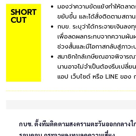
มองว่าความขัดแย้งทำให้ตลาดก
SHORT
ขยับขึ้น และได้สั่งติดตามสถาน
CUT
กบข. ระบุว่าได้กระจายเงินลงท
เพื่อลดผลกระทบจากความผันผว
ช่วงสั้นและมีโอกาสกลับสู่ภาว
สมาชิกใกล้เกษียณอาจพิจารณาแผ
นานอาจไม่จำเป็นต้องรีบเปลี่
แอป เว็บไซต์ หรือ LINE ของ ก
กบข. ตั้งทีมติดตามสงครามตะวันออกกลางใกล
รอบคอบ กระจายลงทุนลดความเสี่ยง