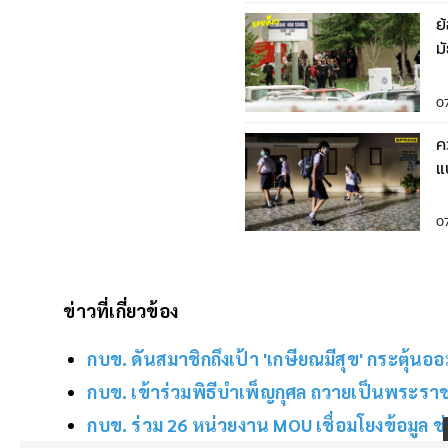
ย
มัธ
บ
0
ค
แ
เ
0
ข่าวที่เกี่ยวข้อง
กบข. ดันสมาชิกถึงเป้า 'เกษียณมีสุข' กระตุ้นอ
กบข. เข้าร่วมพิธีบำเพ็ญกุศล ถวายเป็นพระรา
กบข. ร่วม 26 หน่วยงาน MOU เชื่อมโยงข้อมูล 