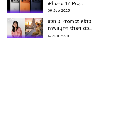
iPhone 17 Pro,
iPhone 17 Air สเปค
09 Sep 2025
ราคา น่าซื้อไหม?
แจก 3 Prompt สร้าง
ภาพสนุกๆ ง่ายๆ ด้วย
Nano Banana ใน
10 Sep 2025
Gemini