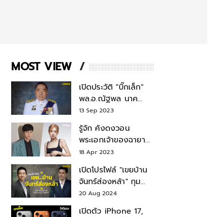
MOST VIEW
เปิดประวัติ "บิ๊กเล็ก"
พล.อ.ณัฐพล นาค
พาณิชย์ จากเลขาฯ
13 Sep 2023
สมช.-เลขาฯ
รู้จัก คังดงวอน
รมว.กลาโหม
พระเอกเจ้าของฉายา
สมบัติแห่งชาติ หลังมี
18 Apr 2023
ข่าว โรเซ่ BLACKPINK
เปิดโปรไฟล์ "เขยบ้าน
จันทร์ส่องหล้า" กุม
บังเหียนธุรกิจตระกูล
20 Aug 2024
"ชินวัตร"
เปิดตัว iPhone 17,