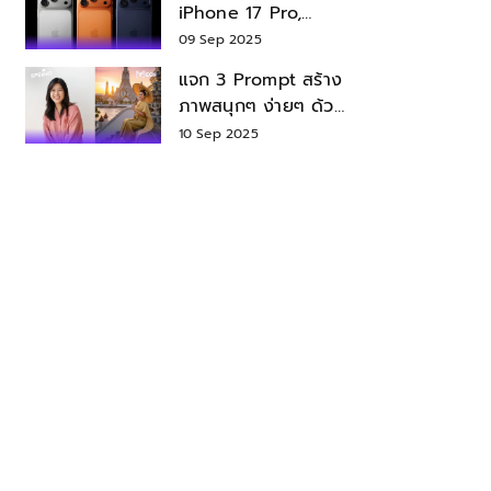
iPhone 17 Pro,
iPhone 17 Air สเปค
09 Sep 2025
ราคา น่าซื้อไหม?
แจก 3 Prompt สร้าง
ภาพสนุกๆ ง่ายๆ ด้วย
Nano Banana ใน
10 Sep 2025
Gemini