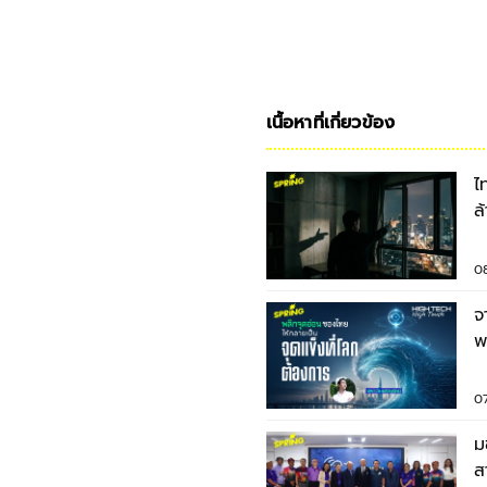
เนื้อหาที่เกี่ยวข้อง
ไ
ล
อ
0
จ
พลิ
แ
0
ม
ส