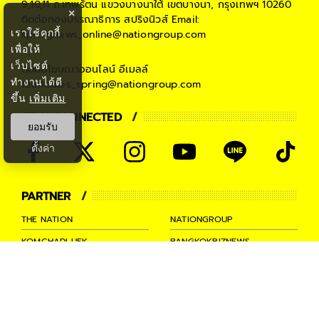
9,10,11 ถ.เทพรัตน แขวงบางนาใต้ เขตบางนา, กรุงเทพฯ 10260
×
ติดต่อกองบรรณาธิการ สปริงนิวส์
Email:
เราใช้คุกกี้
springnews_online@nationgroup.com
เพื่อให้
เว็บไซต์
ติดต่อโฆษณาออนไลน์
อีเมลล์
ทำงานได้ดี
teamsales_spring@nationgroup.com
ขึ้น
เพิ่มเติม
STAY CONNECTED
ยอมรับ
ตั้งค่า
PARTNER
THE NATION
NATIONGROUP
KOMCHADLUEK
BANGKOKBIZNEWS
NATIONTV
SPRINGNEWS
THAINEWSONLINE
TNEWS
THANSETTAKIJ