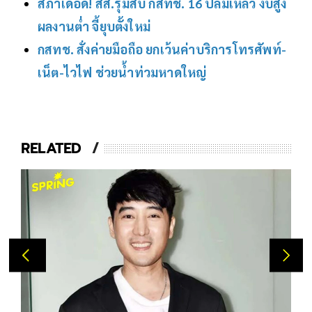
สภาเดือด! สส.รุมสับ กสทช. 16 ปีล้มเหลว งบสูง
ผลงานต่ำ จี้ยุบตั้งใหม่
กสทช. สั่งค่ายมือถือ ยกเว้นค่าบริการโทรศัพท์-
เน็ต-ไวไฟ ช่วยน้ำท่วมหาดใหญ่
RELATED