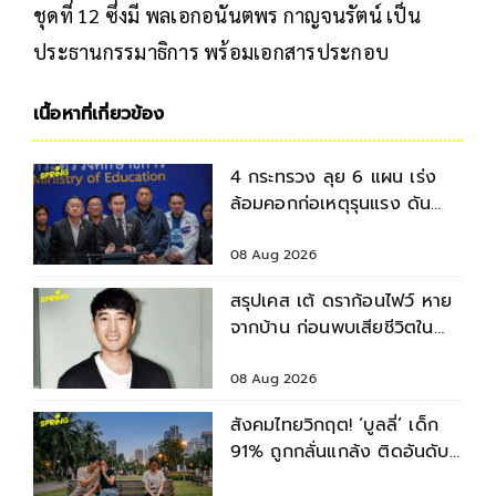
ชุดที่ 12 ซึ่งมี พลเอกอนันตพร กาญจนรัตน์ เป็น
ประธานกรรมาธิการ พร้อมเอกสารประกอบ
เนื้อหาที่เกี่ยวข้อง
4 กระทรวง ลุย 6 แผน เร่ง
ล้อมคอกก่อเหตุรุนแรง ดัน
มาตรฐานความปลอดภัยสถาน
ศึกษา
08 Aug 2026
สรุปเคส เต้ ดราก้อนไฟว์ หาย
จากบ้าน ก่อนพบเสียชีวิตใน
เจ้าพระยา
08 Aug 2026
สังคมไทยวิกฤต! ‘บูลลี่’ เด็ก
91% ถูกกลั่นแกล้ง ติดอันดับ
2 ของโลก รองจากญี่ปุ่น