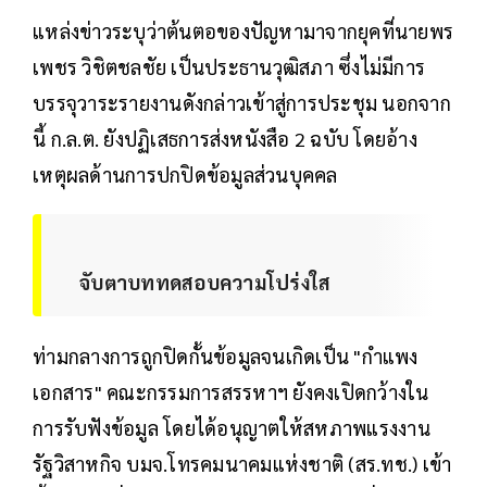
แหล่งข่าวระบุว่าต้นตอของปัญหามาจากยุคที่นายพร
เพชร วิชิตชลชัย เป็นประธานวุฒิสภา ซึ่งไม่มีการ
บรรจุวาระรายงานดังกล่าวเข้าสู่การประชุม นอกจาก
นี้ ก.ล.ต. ยังปฏิเสธการส่งหนังสือ 2 ฉบับ โดยอ้าง
เหตุผลด้านการปกปิดข้อมูลส่วนบุคคล
จับตาบททดสอบความโปร่งใส
ท่ามกลางการถูกปิดกั้นข้อมูลจนเกิดเป็น "กำแพง
เอกสาร" คณะกรรมการสรรหาฯ ยังคงเปิดกว้างใน
การรับฟังข้อมูล โดยได้อนุญาตให้สหภาพแรงงาน
รัฐวิสาหกิจ บมจ.โทรคมนาคมแห่งชาติ (สร.ทช.) เข้า