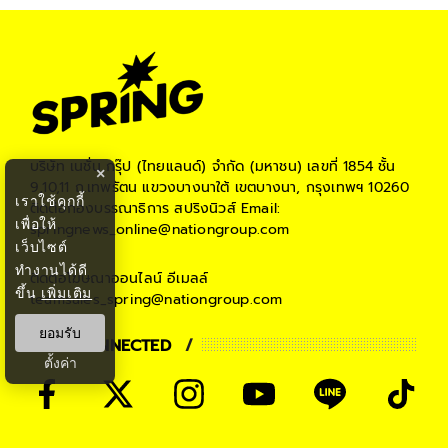
บริษัท เนชั่น กรุ๊ป (ไทยแลนด์) จำกัด (มหาชน)
เลขที่ 1854 ชั้น
×
9,10,11 ถ.เทพรัตน แขวงบางนาใต้ เขตบางนา, กรุงเทพฯ 10260
เราใช้คุกกี้
ติดต่อกองบรรณาธิการ สปริงนิวส์
Email:
เพื่อให้
springnews_online@nationgroup.com
เว็บไซต์
ทำงานได้ดี
ติดต่อโฆษณาออนไลน์
อีเมลล์
ขึ้น
เพิ่มเติม
teamsales_spring@nationgroup.com
ยอมรับ
STAY CONNECTED
ตั้งค่า