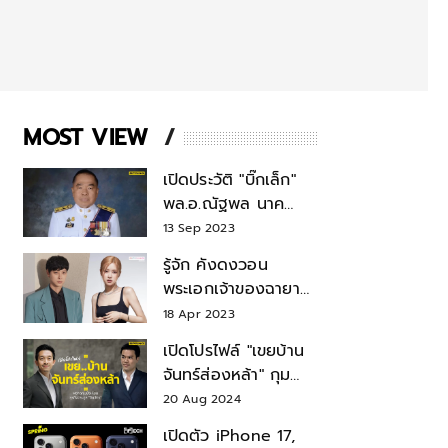
MOST VIEW
เปิดประวัติ "บิ๊กเล็ก"
พล.อ.ณัฐพล นาค
พาณิชย์ จากเลขาฯ
13 Sep 2023
สมช.-เลขาฯ
รู้จัก คังดงวอน
รมว.กลาโหม
พระเอกเจ้าของฉายา
สมบัติแห่งชาติ หลังมี
18 Apr 2023
ข่าว โรเซ่ BLACKPINK
เปิดโปรไฟล์ "เขยบ้าน
จันทร์ส่องหล้า" กุม
บังเหียนธุรกิจตระกูล
20 Aug 2024
"ชินวัตร"
เปิดตัว iPhone 17,