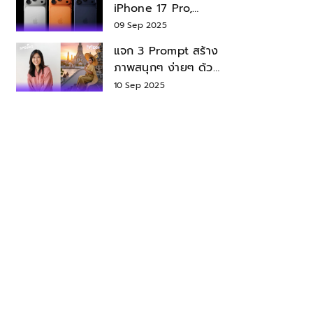
iPhone 17 Pro,
iPhone 17 Air สเปค
09 Sep 2025
ราคา น่าซื้อไหม?
แจก 3 Prompt สร้าง
ภาพสนุกๆ ง่ายๆ ด้วย
Nano Banana ใน
10 Sep 2025
Gemini