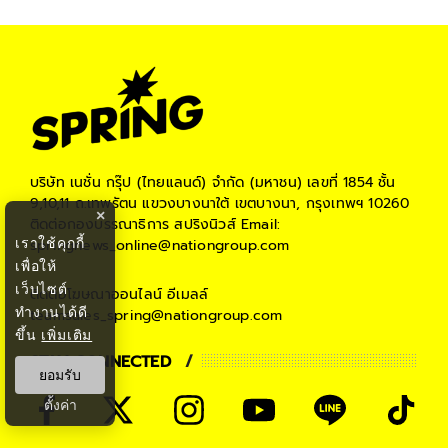
#
บิ๊กตู่ พล.อ.ประยุทธ์ จันทร์โอชา
#
พลเอก ประยุทธ์ จันทร์โอชา
#
ประยุทธ์ จันทร์โอชา
#
พล.อ ประยุทธ์ จันทร์โอชา
#
สุดารัตน์ เกยุราพันธุ์
บริษัท เนชั่น กรุ๊ป (ไทยแลนด์) จำกัด (มหาชน)
เลขที่ 1854 ชั้น
9,10,11 ถ.เทพรัตน แขวงบางนาใต้ เขตบางนา, กรุงเทพฯ 10260
×
#
คุณหญิงสุดารัตน์ เกยุราพันธุ์
ติดต่อกองบรรณาธิการ สปริงนิวส์
Email:
เราใช้คุกกี้
springnews_online@nationgroup.com
เพื่อให้
#
พล.ต.อ.เสรีพิศุทธ์ เตมียเวส
เว็บไซต์
ติดต่อโฆษณาออนไลน์
อีเมลล์
#
กรณ์ จาติกวณิช
#
เศรษฐา ทวีสิน
ทำงานได้ดี
teamsales_spring@nationgroup.com
ขึ้น
เพิ่มเติม
#
ชลน่าน ศรีแก้ว
#
อนุทิน ชาญวีรกูล
STAY CONNECTED
ยอมรับ
#
NIDA Poll
#
นิด้าโพล
#
ข่าวการเมือง
ตั้งค่า
#
เลือกตั้ง66