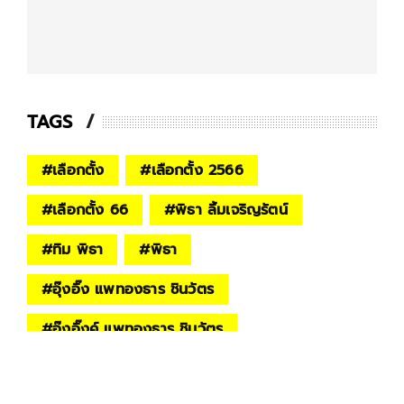
TAGS
#
เลือกตั้ง
#
เลือกตั้ง 2566
#
เลือกตั้ง 66
#
พิธา ลิ้มเจริญรัตน์
#
ทิม พิธา
#
พิธา
#
อุ๊งอิ๊ง แพทองธาร ชินวัตร
#
อุ๊งอิ๊งค์ แพทองธาร ชินวัตร
#
พล.อ.ประยุทธ์ จันทร์โอชา