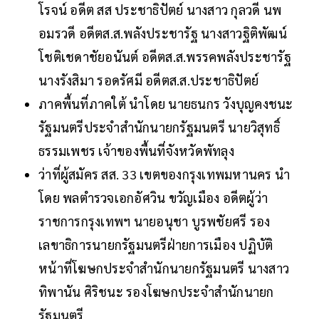
โรจน์​ อดีต สส​ ประชาธิปัต​ย์ นางสาว กุลวดี นพ
อมรวดี​ อดีตส.ส.พลังประชา​รัฐ​ นางสาวฐิติพัฒน์​
โชติเชดาชัยอนันต์​ อดีตส.ส.พรรคพลังประชารัฐ
นางรังสิมา​ รอดรัศมี​ อดีตส.ส.ประชาธิปัตย์
ภาคพื้นที่ภาคใต้​ นำโดย​ นายธนกร​ วังบุญคงชนะ​
รัฐมนตรีประจำสำนักนายกรัฐมนตรี​ นายวิสุทธิ์​
ธรรมเพชร​ เจ้าของพื้นที่จังหวัดพัทลุง​
ว่าที่ผู้สมัคร สส. 33 เขตของกรุงเทพมหานคร นำ
โดย พลตำรวจเอกอัศวิน ขวัญเมือง อดีตผู้ว่า
ราชการกรุงเทพฯ นายอนุชา​ บูรพชัยศรี รอง
เลขาธิการนายกรัฐมนตรีฝ่ายการเมือง​ ปฏิบัติ
หน้าที่โฆษกประจำสำนักนายกรัฐมนตรี นางสาว
ทิพานัน​ ศิริชนะ รองโฆษกประจำสำนักนายก
รัฐมนตรี