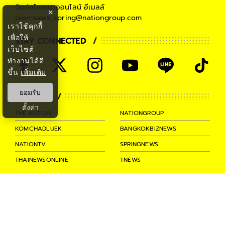
ติดต่อโฆษณาออนไลน์
อีเมลล์
×
teamsales_spring@nationgroup.com
เราใช้คุกกี้
เพื่อให้
STAY CONNECTED
เว็บไซต์
ทำงานได้ดี
ขึ้น
เพิ่มเติม
ยอมรับ
PARTNER
ตั้งค่า
THE NATION
NATIONGROUP
KOMCHADLUEK
BANGKOKBIZNEWS
NATIONTV
SPRINGNEWS
THAINEWSONLINE
TNEWS
THANSETTAKIJ
Ⓒ 2026 -
SPRiNG
All Rights