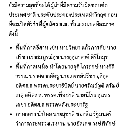
ยังมีความสุขที่จะได้ผู้นำที่มีความรับผิดชอบต่อ
ประเทศชาติ ประคับประคองประเทศฝ่าวิกฤต​ ก่อน
ที่จะเปิดตัว
ว่าที่ผู้สมัคร ส.ส.
ทั้ง 400 เขตทีละภาค​
ดังนี้
พื้นที่ภาคอีสาน​ เช่น นายวิทยา​ แก้วภารดัย นาย
ปรีชา​ เร่งสมบูรณ์สุข​ นางกุสุมาลวตี ศิริโกมุท
พื้นที่ภาคเหนือ นำโดยนายจุติ​ ไกรฤกษ์​ นางศิริ
วรรณ ปราศจากศัตรู นายแพทย์ปรีชา มุสิกุล​
อดีตส.ส พรรคประชาธิปัตย์ นายศรัณย์​วุฒิ​ ศรัณย์
เกตุ อดีตส.ส.​ พรรคเพื่อชาติ นายนิโรธ​ สุนทร
เลขา​ อดีตส.ส.พรรคพลังประชารัฐ​
ภาคกลาง นำโดย นายสุชาติ​ ชมกลิ่น รัฐมนตรี
ว่าการกระทรวงแรงงาน​ นายอัคเดช​ วงษ์พิทักษ์​