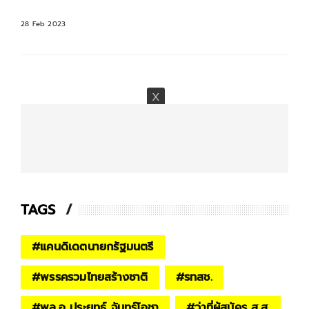
28 Feb 2023
TAGS
#
แคนดิเดตนายกรัฐมนตรี
#
พรรครวมไทยสร้างชาติ
#
รทสช.
#
พล.อ ประยุทธ์ จันทร์โอชา
#
ว่าที่ผู้สมัคร ส.ส.