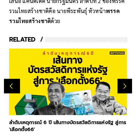
เสนอ แคนดิเดต นายกรัฐมนตรี​ ลำดับที่​ 2 ของพรรค
รวมไทยสร้างชาติคือ นายพีระพันธ์ุ หัวหน้า
พรรค
รวมไทยสร้างชาติ
ด้วย
RELATED
ลำดับเหตุการณ์ 6 ปี เส้นทางบัตรสวัสดิการแห่งรัฐ สู่การ
'เลือกตั้ง66'