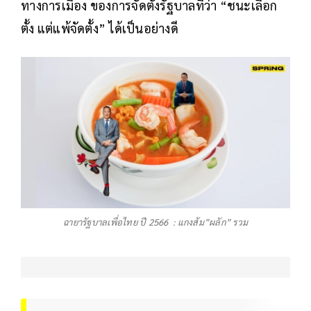
ทางการเมือง ของการจัดตั้งรัฐบาลที่ว่า “ชนะเลือก
ตั้ง แต่แพ้จัดตั้ง” ได้เป็นอย่างดี
ฉายารัฐบาลเพื่อไทย ปี 2566 : แกง​ส้ม​”ผลัก” รวม