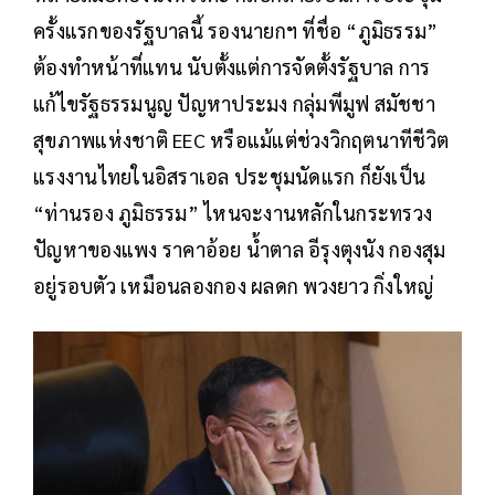
ครั้งแรกของรัฐบาลนี้ รองนายกฯ ที่ชื่อ “ภูมิธรรม”
ต้องทำหน้าที่แทน นับตั้งแต่การจัดตั้งรัฐบาล การ
แก้ไขรัฐธรรมนูญ ปัญหาประมง กลุ่มพีมูฟ สมัชชา
สุขภาพแห่งชาติ EEC หรือแม้แต่ช่วงวิกฤตนาทีชีวิต
แรงงานไทยในอิสราเอล ประชุมนัดแรก ก็ยังเป็น
“ท่านรอง ภูมิธรรม” ไหนจะงานหลักในกระทรวง
ปัญหาของแพง ราคาอ้อย น้ำตาล อีรุงตุงนัง กองสุม
อยู่รอบตัว เหมือนลองกอง ผลดก พวงยาว กิ่งใหญ่