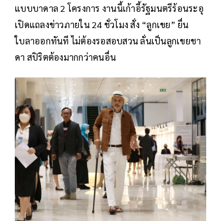
แบบบาดาล 2 โครงการ งานนี้เก้าอี้รัฐมนตรีร้อนระอุ
เปิดแถลงข่าวภายใน 24 ชั่วโมง สั่ง “ลูกเขย” ยื่น
ใบลาออกทันที ไม่ต้องรอสอบสวน ลั่นเป็นลูกเขยชา
ดา สปิริตต้องมากกว่าคนอื่น