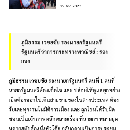
ตลอด
16 Dec 2023
ภูมิธรรม​ เวชย​ชัย​ รองนายก​รัฐมนตรี​-​
รัฐมนตรี​ว่าการ​กระทรวง​พาณิชย์ : รอง
กอง
ภูมิธรรม​ เวชย​ชัย
รองนายกรัฐมนตรี คนที่ 1 คนที่
นายกรัฐมนตรีต้องเชื่อใจ และ ปล่อยให้ดูแลทุกอย่าง
เมื่อต้องออกไปเดินสายขายของในต่างประเทศ ต้อง
รับเละทุกงานในมิติการเมือง และ ถูกโยนให้รับผิด
ชอบเป็นเจ้าภาพหลักหลายเรื่อง ที่นายกฯ หลายยุค
หลายสมัยต้องนั่งหัวโต๊ะ กลับกลายเป็นการประชุม