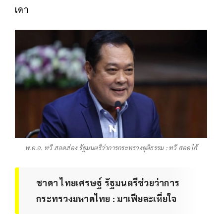
เดา
พ.ต.อ. ทวี​ สอดส่อง​ รัฐมนตรี​ว่าการ​กระทรวงยุติธรรม : ทวี สอดไส้
ชาดา ไทย​เศรษฐ์​ รัฐมนตรี​ช่วยว่าการ​
กระทรวง​มหาดไทย​ : มาเฟียละเหี่ยใจ​