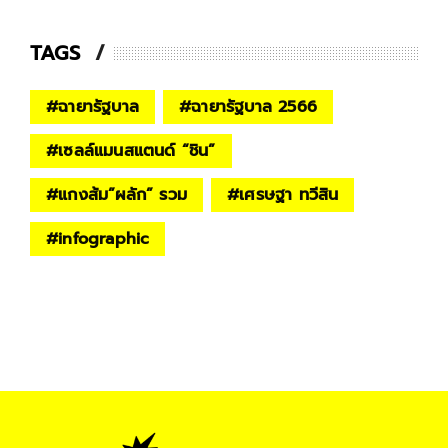
TAGS
#
ฉายารัฐบาล
#
ฉายารัฐบาล 2566
#
เซลล์แมนสแตนด์ “ชิน”
#
แกง​ส้ม​”ผลัก” รวม
#
เศรษฐา ทวีสิน
#
infographic