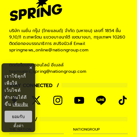
บริษัท เนชั่น กรุ๊ป (ไทยแลนด์) จำกัด (มหาชน)
เลขที่ 1854 ชั้น
9,10,11 ถ.เทพรัตน แขวงบางนาใต้ เขตบางนา, กรุงเทพฯ 10260
ติดต่อกองบรรณาธิการ สปริงนิวส์
Email:
springnews_online@nationgroup.com
ติดต่อโฆษณาออนไลน์
อีเมลล์
×
teamsales_spring@nationgroup.com
เราใช้คุกกี้
เพื่อให้
STAY CONNECTED
เว็บไซต์
ทำงานได้ดี
ขึ้น
เพิ่มเติม
ยอมรับ
PARTNER
ตั้งค่า
THE NATION
NATIONGROUP