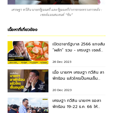
เศรษฐา ทวีสิน นายกรัฐมนตรี และรัฐมนตรีว่าการกระทรวงการคลัง :
เซลล์แมนสแตนด์ “ชิน”
เนื้อหาที่เกี่ยวข้อง
เปิดฉายารัฐบาล 2566 แกง​ส้ม​
”ผลัก” รวม - เศรษฐา เซลล์
แมนสแตนด์ “ชิน”
26 Dec 2023
เมื่อ นายกฯ เศรษฐา ทวีสิน ลา
พักร้อน แล้วใครเป็นคนเซ็น
อนุมัติใบลาให้ ?
20 Dec 2023
เศรษฐา ทวีสิน นายกฯ ขอลา
พักร้อน 19-22 ธ.ค. 66 ให้
ครอบครัว แต่ยังตามงานได้