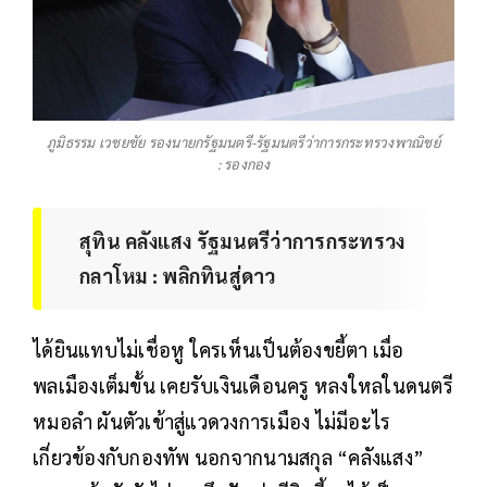
ภูมิธรรม​ เวชย​ชัย​ รองนายก​รัฐมนตรี​-​รัฐมนตรี​ว่าการ​กระทรวง​พาณิชย์
: รองกอง
สุทิน คลังแสง​ รัฐมนตรี​ว่าการ​กระทรวง​
กลาโหม​ : พลิกทินสู่ดาว
ได้ยินแทบไม่เชื่อหู ใครเห็นเป็นต้องขยี้ตา เมื่อ
พลเมืองเต็มขั้น เคยรับเงินเดือนครู หลงใหลในดนตรี
หมอลำ ผันตัวเข้าสู่แวดวงการเมือง ไม่มีอะไร
เกี่ยวข้องกับกองทัพ นอกจากนามสกุล “คลังแสง”