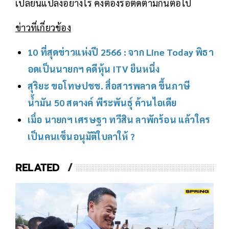
เปลี่ยนแปลงอย่างไร คงต้องรอติดตามกันต่อไป
ข่าวที่เกี่ยวข้อง
10 ที่สุดข่าวแห่งปี 2566 : จาก Line Today พิธา
อดเป็นนายกฯ คดีหุ้น ITV ยืนหนึ่ง
สุริยะ ขอโทษปชช. สื่อสารพลาด ขึ้นภาษี
น้ำมัน 50 สตางค์ พีระพันธุ์ ค้านไอเดีย
เมื่อ นายกฯ เศรษฐา ทวีสิน ลาพักร้อน แล้วใคร
เป็นคนเซ็นอนุมัติใบลาให้ ?
RELATED