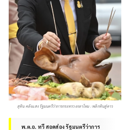
สุทิน คลังแสง​ รัฐมนตรี​ว่าการ​กระทรวง​กลาโหม​ : พลิกทินสู่ดาว
พ.ต.อ. ทวี​ สอดส่อง​ รัฐมนตรี​ว่าการ​