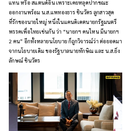
แทน หรือ สแตนด์อิน เพราะเคยหลุดปากขณะ
ออกงานพร้อม น.ส.แพทองธาร ชินวัตร ลูกสาวสุด
ที่รักของนายใหญ่ หนึ่งในแคนดิเดตนายกรัฐมนตรี
พรรคเพื่อไทยเช่นกัน ว่า “นายกฯ คนไหน มีนายกฯ
2 คน” อีกทั้งหลายนโยบาย ก็ถูกวิจารณ์ว่า ต่อยอดมา
จากนโยบายเดิม ของรัฐบาลนายทักษิณ และ น.ส.ยิ่ง
ลักษณ์ ชินวัตร