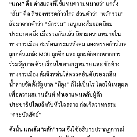
“แกง”
คือ คำสแลงที่ใช้แทนความหมายว่า แกล้ง
“ส้ม” คือ สีของพรรคก้าวไกล ส่วนคำว่า “ผลักรวม”
ล้อมาจากคำว่า “ผักรวม” เมนูแกงส้มยอดนิยม
ประเภทหนึ่ง เมื่อรวมกันแล้ว นิยามความหมายใน
ทางการเมือง สะท้อนกระแสสังคม มองพรรคก้าวไกล
ถูกกลั่นแกล้ง MOU ถูกฉีก และ ถูกผลักออกจากการ
ร่วมรัฐบาล ด้วยเงื่อนไขทางกฎหมาย และ ข้ออ้าง
ทางการเมือง ส้มจึงหล่นใส่พรรคอันดับรอง กลืน
น้ำลายจัดตั้งรัฐบาล “มีลุง” ก็ไม่เป็นไร โดยให้เหตุผล
เพื่อความสมานฉันท์ ทำเอาแฟนคลับผู้รัก
ประชาธิปไตยถึงกับหัวใจสลาย ก่อเกิดวาทกรรม
“ตระบัดสัตย์”
ดังนั้น
แกง​ส้ม​”ผลัก”รวม
จึงใช้อธิบายปรากฏการณ์