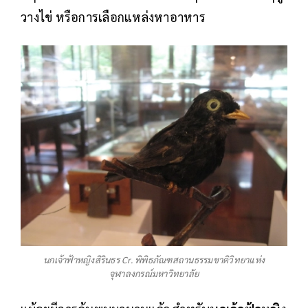
วางไข่ หรือการเลือกแหล่งหาอาหาร
นกเจ้าฟ้าหญิงสิรินธร Cr. พิพิธภัณฑสถานธรรมชาติวิทยาแห่ง
จุฬาลงกรณ์มหาวิทยาลัย