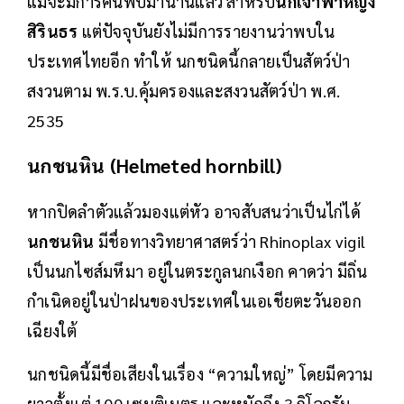
แม้จะมีการค้นพบมานานแล้ว สำหรับ
นกเจ้าฟ้าหญิง
สิรินธร
แต่ปัจจุบันยังไม่มีการรายงานว่าพบใน
ประเทศไทยอีก ทำให้ นกชนิดนี้กลายเป็นสัตว์ป่า
สงวนตาม พ.ร.บ.คุ้มครองและสงวนสัตว์ป่า พ.ศ.
2535
นกชนหิน (Helmeted hornbill)
หากปิดลำตัวแล้วมองแต่หัว อาจสับสนว่าเป็นไก่ได้
นกชนหิน
มีชื่อทางวิทยาศาสตร์ว่า Rhinoplax vigil
เป็นนกไซส์มหึมา อยู่ในตระกูลนกเงือก คาดว่า มีถิ่น
กำเนิดอยู่ในป่าฝนของประเทศในเอเชียตะวันออก
เฉียงใต้
นกชนิดนี้มีชื่อเสียงในเรื่อง “ความใหญ่” โดยมีความ
ยาวตั้งแต่ 100 เซนติเมตร และหนักถึง 3 กิโลกรัม