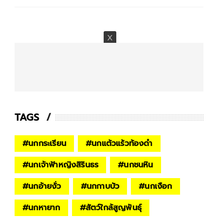
TAGS
#
นกกระเรียน
#
นกแต้วแร้วท้องดำ
#
นกเจ้าฟ้าหญิงสิรินธร
#
นกชนหิน
#
นกอ้ายงั่ว
#
นกกาบบัว
#
นกเงือก
#
นกหายาก
#
สัตว์ใกล้สูญพันธุ์