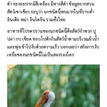
ดำ จะงอยปากมีสีเหลือง มีหางสีดำ ข้อมูลจากสวน
สัตว์เขาเขียว ระบุว่า นกชนิดนี้พบมากในที่ราบต่ำ
อินเดีย พม่า อินโดจีน รวมทั้งไทย
อาหารที่โปรดปรานของนกชนิดนี้คือสัตว์จำพวก ปู
ปลา กบ เขียด ชอบไปดักกินสัตว์น้ำตามบริเวณผิวน้ำ
และพุ่งเข้าไปงับด้วยความเร็ว บอกเลยว่า สกิลการงับ
เหยื่อของนกชนิดนี้ไม่เป็นสองรองใคร