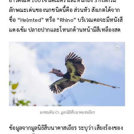
ลักษณะเด่นของนกชนิดนี้คือ ส่วนหัว สังเกตได้จาก
ชื่อ “Helmted” หรือ “Rhino” บริเวณคอจะมีหนังสี
แดงเข้ม ปลายปากและโหนกด้านหน้ามีสีเหลืองสด
นกชนหิน Cr. มูลนิธิสืบนาคะสเถียร
ข้อมูลจากมูลนิธิสืบนาคาสเถียร ระบุว่า เสียงร้องของ