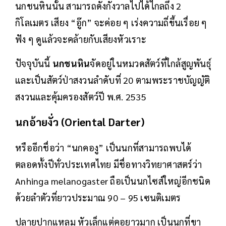
นกชนหินนั้น สามารถดังกังวาลไปได้ไกลถึง 2
กิโลเมตร เสียง “อู๊ก” จะค่อย ๆ เร่งความถี่ขึ้นเรื่อย ๆ
ฟัง ๆ ดูแล้วจะคล้ายกับเสียงหัวเราะ
ปัจจุบันนี้
นกชนหิน
จัดอยู่ในหมวดสัตว์ที่ใกล้สูญพันธุ์
และเป็นสัตว์ป่าสงวนลำดับที่ 20 ตามพระราชบัญญัติ
สงวนและคุ้มครองสัตว์ปี พ.ศ. 2535
นกอ้ายงั่ว (Oriental Darter)
หรืออีกชื่อว่า “นกคองู” เป็นนกที่สามารถพบได้
ตลอดทั้งปีทั่วประเทศไทย มีชื่อทางวิทยาศาสตร์ว่า
Anhinga melanogaster ถือเป็นนกไซส์ใหญ่อีกชนิด
ด้วยลำตัวที่ยาวประมาณ 90 – 95 เซนติเมตร
ปลายปากแหลม หัวเล็กแต่คอยาวมาก เป็นนกที่ขา