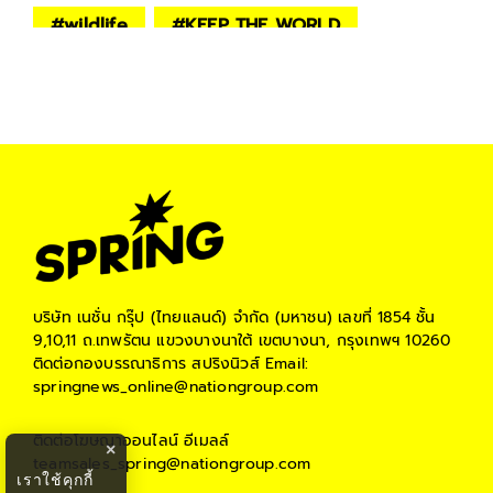
#
wildlife
#
KEEP THE WORLD
#
springnews
#
infographic
#
วันนกแห่งชาติ
บริษัท เนชั่น กรุ๊ป (ไทยแลนด์) จำกัด (มหาชน)
เลขที่ 1854 ชั้น
9,10,11 ถ.เทพรัตน แขวงบางนาใต้ เขตบางนา, กรุงเทพฯ 10260
ติดต่อกองบรรณาธิการ สปริงนิวส์
Email:
springnews_online@nationgroup.com
ติดต่อโฆษณาออนไลน์
อีเมลล์
×
teamsales_spring@nationgroup.com
เราใช้คุกกี้