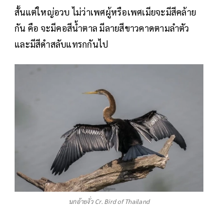
สั้นแต่ใหญ่อวบ ไม่ว่าเพศผู้หรือเพศเมียจะมีสีคล้าย
กัน คือ จะมีคอสีน้ำตาล มีลายสีขาวคาดตามลำตัว
และมีสีดำสลับแทรกกันไป
นกอ้ายงั่ว Cr. Bird of Thailand