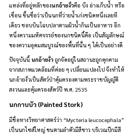
แหล่งที่อยู่หลักของ
นกอ้ายงั่ว
คือ บึง อ่างเก็บน้ำ หรือ
เขื่อน ขึ้นชื่อว่าเป็นนกที่ว่ายน้ำเก่งชนิดหนึ่งเลยที
เดียว ชอบบินโฉบปลาตามผิวน้ำกินเป็นอาหาร อีก
หนึ่งความมหัศจรรย์ของนกชนิดนี้คือ เป็นสัญลักษณ์
ของความอุดมสมบูรณ์ของพื้นที่นั้น ๆ ได้เป็นอย่างดี
ปัจจุบันนี้
นกอ้ายงั่ว
ถูกจัดอยู่ในสถานะถูกคุกคาม
จากสภาพแวดล้อมที่ค่อย ๆ เปลี่ยนแปลงไป จึงทำให้
นกอ้ายงั่วเป็นสัตว์ป่าคุ้มครองตามพระราชบัญญัติ
สงวนและคุ้มครองสัตว์ปี พ.ศ. 2535
นกกาบบัว (Painted Stork)
มีชื่อทางวิทยาศาสตร์ว่า “Mycteria leucocephala”
เป็นนกไซส์ใหญ่ ขนตามลำตัวมีสีขาว บริเวณปีกมีสี