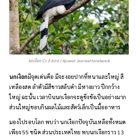
นกเงือก Cr. E-bird / Ayuwat Jearwattanakanok
นกเงือก
มีจุดเด่นคือ มีจะงอยปากที่หนาและใหญ่ สี
เหลืองสด ลำตัวมีสีขาวสลับดำ มีหางยาว ปีกกว้าง
ใหญ่ ฉะนั้น เวลาบินนกเงือกจะดูขึงขังเป็นอย่างมาก
ส่วนใหญ่ชอบกินผลไม้และสัตว์เล็กเป็นมื้ออาหาร
มองไปรอบโลก พบว่า นกเงือกปัจจุบันเหลือทั้งหมด
เพียง 55 ชนิด ส่วนประเทศไทย พบนกเงือกราว 13