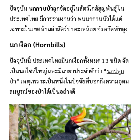
ปัจจุบัน
นกกาบบัว
ถูกจัดอยู่ในสัตว์ใกล้สูญพันธุ์ ใน
ประเทศไทย มีการรายงานว่า พบนกกาบบัวได้แค่
เฉพาะในเขตห้ามล่าสัตว์ป่าทะเลน้อย จังหวัดพัทลุง
นกเงือก (Hornbills)
ปัจจุบันนี้ ประเทศไทยมีนกเงือกทั้งหมด 13 ชนิด จัด
เป็นนกไซส์ใหญ่ และมีฉายาประจำตัวว่า “
นกปลูก
ป่า
” เหตุเพราะเป็นหนึ่งในปัจจัยที่บอกถึงความอุดม
สมบูรณ์ของป่าได้เป็นอย่างดี