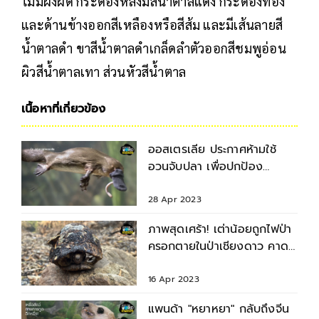
ไม่มีผังผืด กระดองหลังมีสีน้ำตาลแดง กระดองท้อง
และด้านข้างออกสีเหลืองหรือสีส้ม และมีเส้นลายสี
น้ำตาลดำ ขาสีน้ำตาลดำเกล็ดลำตัวออกสีชมพูอ่อน
ผิวสีน้ำตาลเทา ส่วนหัวสีน้ำตาล
เนื้อหาที่เกี่ยวข้อง
ออสเตรเลีย ประกาศห้ามใช้
อวนจับปลา เพื่อปกป้อง
ประชากรตุ่นปากเป็ดและเต่า
28 Apr 2023
ภาพสุดเศร้า! เต่าน้อยถูกไฟป่า
ครอกตายในป่าเชียงดาว คาด
ไฟมาจากคนหาของป่า
16 Apr 2023
แพนด้า "หยาหยา" กลับถึงจีน