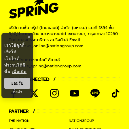
บริษัท เนชั่น กรุ๊ป (ไทยแลนด์) จำกัด (มหาชน)
เลขที่ 1854 ชั้น
9,10,11 ถ.เทพรัตน แขวงบางนาใต้ เขตบางนา, กรุงเทพฯ 10260
×
ติดต่อกองบรรณาธิการ สปริงนิวส์
Email:
เราใช้คุกกี้
springnews_online@nationgroup.com
เพื่อให้
เว็บไซต์
ติดต่อโฆษณาออนไลน์
อีเมลล์
ทำงานได้ดี
teamsales_spring@nationgroup.com
ขึ้น
เพิ่มเติม
STAY CONNECTED
ยอมรับ
ตั้งค่า
PARTNER
THE NATION
NATIONGROUP