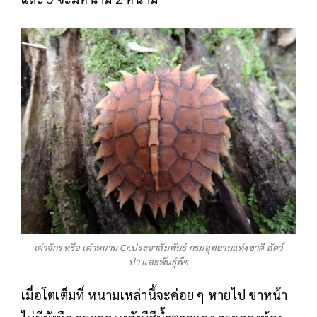
เต่าจักร หรือ เต่าหนาม Cr.ประชาสัมพันธ์ กรมอุทยานแห่งชาติ สัตว์
ป่า และพันธุ์พืช
เมื่อโตเต็มที่ หนามเหล่านี้จะค่อย ๆ หายไป ขาหน้า