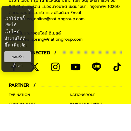
บริษัท เนชั่น กรุ๊ป (ไทยแลนด์) จำกัด (มหาชน)
เลขที่ 1854 ชั้น
9,10,11 ถ.เทพรัตน แขวงบางนาใต้ เขตบางนา, กรุงเทพฯ 10260
×
ติดต่อกองบรรณาธิการ สปริงนิวส์
Email:
เราใช้คุกกี้
springnews_online@nationgroup.com
เพื่อให้
เว็บไซต์
ติดต่อโฆษณาออนไลน์
อีเมลล์
ทำงานได้ดี
teamsales_spring@nationgroup.com
ขึ้น
เพิ่มเติม
STAY CONNECTED
ยอมรับ
ตั้งค่า
PARTNER
THE NATION
NATIONGROUP
KOMCHADLUEK
BANGKOKBIZNEWS
NATIONTV
SPRINGNEWS
THAINEWSONLINE
TNEWS