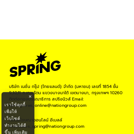
บริษัท เนชั่น กรุ๊ป (ไทยแลนด์) จำกัด (มหาชน)
เลขที่ 1854 ชั้น
9,10,11 ถ.เทพรัตน แขวงบางนาใต้ เขตบางนา, กรุงเทพฯ 10260
×
ติดต่อกองบรรณาธิการ สปริงนิวส์
Email:
เราใช้คุกกี้
springnews_online@nationgroup.com
เพื่อให้
เว็บไซต์
ติดต่อโฆษณาออนไลน์
อีเมลล์
ทำงานได้ดี
teamsales_spring@nationgroup.com
ขึ้น
เพิ่มเติม