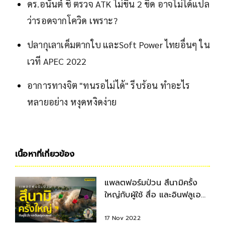
ดร.อนันต์ ชี้ ตรวจ ATK ไม่ขึ้น 2 ขีด อาจไม่ได้แปล
ว่ารอดจากโควิด เพราะ?
ปลากุเลาเค็มตากใบ และSoft Power ไทยอื่นๆ ใน
เวที APEC 2022
อาการทางจิต "ทนรอไม่ได้" รีบร้อน ทำอะไร
หลายอย่าง หงุดหงิดง่าย
เนื้อหาที่เกี่ยวข้อง
แพลตฟอร์มป่วน สึนามิครั้ง
ใหญ่กับผู้ใช้ สื่อ และอินฟลูเอน
เซอร์
17 Nov 2022