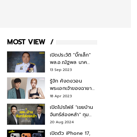
MOST VIEW
เปิดประวัติ "บิ๊กเล็ก"
พล.อ.ณัฐพล นาค
พาณิชย์ จากเลขาฯ
13 Sep 2023
สมช.-เลขาฯ
รู้จัก คังดงวอน
รมว.กลาโหม
พระเอกเจ้าของฉายา
สมบัติแห่งชาติ หลังมี
18 Apr 2023
ข่าว โรเซ่ BLACKPINK
เปิดโปรไฟล์ "เขยบ้าน
จันทร์ส่องหล้า" กุม
บังเหียนธุรกิจตระกูล
20 Aug 2024
"ชินวัตร"
เปิดตัว iPhone 17,