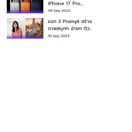
iPhone 17 Pro,
iPhone 17 Air สเปค
09 Sep 2025
ราคา น่าซื้อไหม?
แจก 3 Prompt สร้าง
ภาพสนุกๆ ง่ายๆ ด้วย
Nano Banana ใน
10 Sep 2025
Gemini