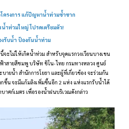
อโครงการ แก้ปัญหาน้ำท่วมซ้ำซาก
นน้ำท่วมใหญ่ โปรดเตรียมตัว!
่รองรับน้ำ ป้องกันน้ำท่วม
ปีนี้จะไม่ให้เกิดน้ำท่วม สำหรับจุดแรกวงเวียนบางเขน
ฟ้าสายสีชมพู บริษัท ชิโน-ไทย กรมทางหลวง ศูนย์
ยน้ำ สำนักการโยธา และผู้ที่เกี่ยวข้อง จะร่วมกัน
้น จะมีแก้มลิงเพิ่มขึ้นอีก 2 แห่ง แห่งแรกรับน้ำได้
ูกบาศก์เมตร เพื่อรองน้ำฝนบริเวณดังกล่าว