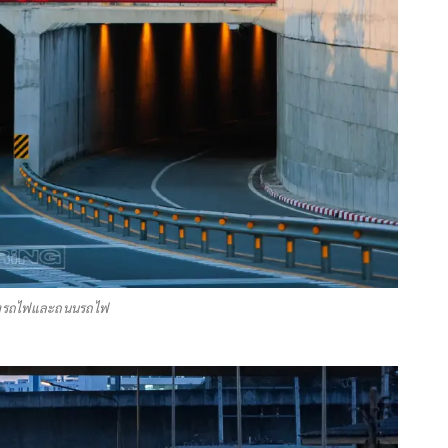
างรถไฟและถนนรถไฟ