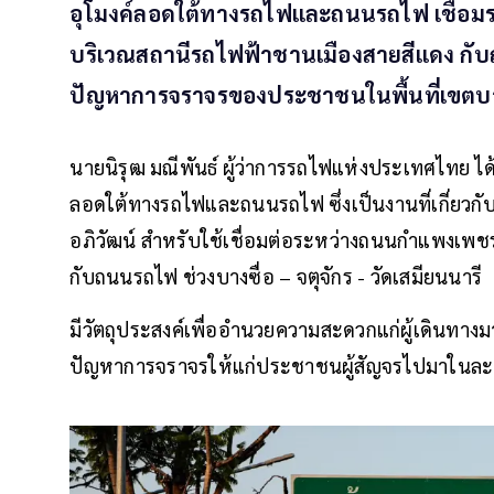
อุโมงค์ลอดใต้ทางรถไฟและถนนรถไฟ เชื่อม
บริเวณสถานีรถไฟฟ้าชานเมืองสายสีแดง กั
ปัญหาการจราจรของประชาชนในพื้นที่เขตบา
นายนิรุฒ มณีพันธ์ ผู้ว่าการรถไฟแห่งประเทศไทย ได้สั
ลอดใต้ทางรถไฟและถนนรถไฟ ซึ่งเป็นงานที่เกี่ยวก
อภิวัฒน์ สำหรับใช้เชื่อมต่อระหว่างถนนกำแพงเพช
กับถนนรถไฟ ช่วงบางซื่อ – จตุจักร - วัดเสมียนนารี
มีวัตถุประสงค์เพื่ออำนวยความสะดวกแก่ผู้เดินทา
ปัญหาการจราจรให้แก่ประชาชนผู้สัญจรไปมาในละแ