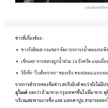
อุโมงค์ลอดใต้ท
ข่าวที่เกี่ยวข้อง :
ชาวรังสิตเฮ! กรมชลฯ จัดการจราจรน้ำคลองระพีพ
เช็กเลย! ทางหลวงถูกน้ำท่วม 24 จังหวัด แนะเลี่ย
วิธีเช็ก "ใบสั่งจราจร" ของจริง-ของปลอม แบบออน
จากการสำรวจของทีมข่าว สปริงนิวส์ พบว่ายังไม่มีป
อุโมงค์
บอกว่า ถ้ามาจาก กรุงเทพฯชั้นในที่มาจาก ดุ
บริเวณสะพานบางซื่อ และ แยกเตาปูน สามารถออกไป