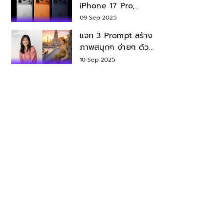
iPhone 17 Pro,
iPhone 17 Air สเปค
09 Sep 2025
ราคา น่าซื้อไหม?
แจก 3 Prompt สร้าง
ภาพสนุกๆ ง่ายๆ ด้วย
Nano Banana ใน
10 Sep 2025
Gemini