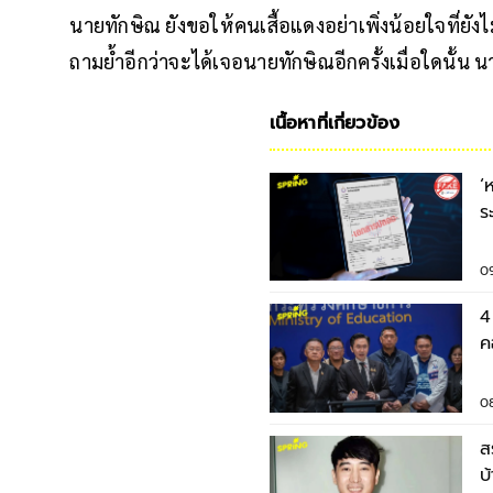
นายทักษิณ ยังขอให้คนเสื้อแดงอย่าเพิ่งน้อยใจที่ยั
ถามย้ำอีกว่าจะได้เจอนายทักษิณอีกครั้งเมื่อใดนั้น น
เนื้อหาที่เกี่ยวข้อง
‘
ร
อ
0
4
ค
ค
0
ส
บ