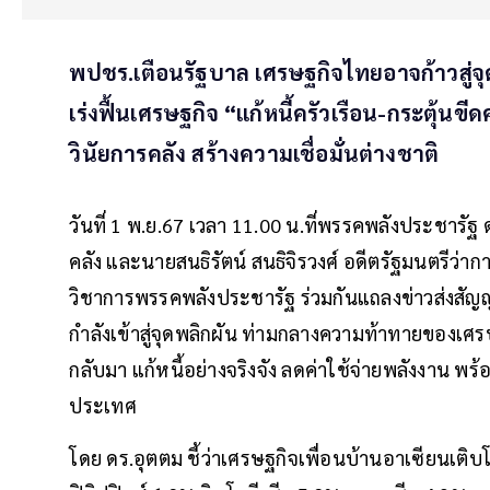
พปชร.เตือนรัฐบาล เศรษฐกิจไทยอาจก้าวสู่จุ
เร่งฟื้นเศรษฐกิจ “แก้หนี้ครัวเรือน-กระตุ้นข
วินัยการคลัง สร้างความเชื่อมั่นต่างชาติ
วันที่ 1 พ.ย.67 เวลา 11.00 น.ที่พรรคพลังประชาร
คลัง และนายสนธิรัตน์ สนธิจิรวงศ์ อดีตรัฐมนตรีว
วิชาการพรรคพลังประชารัฐ ร่วมกันแถลงข่าวส่งสัญ
กำลังเข้าสู่จุดพลิกผัน ท่ามกลางความท้าทายของเศรษ
กลับมา แก้หนี้อย่างจริงจัง ลดค่าใช้จ่ายพลังงาน
ประเทศ
โดย ดร.อุตตม ชี้ว่าเศรษฐกิจเพื่อนบ้านอาเซียนเติบ