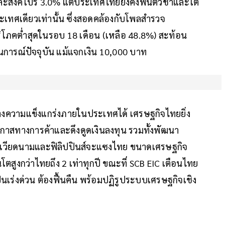
และสิงคโปร์ 3.0% แต่ประเทศไทยยังคงฟื้นตัวช้าและโต
ระเทศเดียวเท่านั้น ซึ่งสอดคล้องกับโพลสำรวจ
ู้บริโภคต่ำสุดในรอบ 18 เดือน (เหลือ 48.8%) สะท้อน
านการณ์ปัจจุบัน แม้แจกเงิน 10,000 บาท
ร้างความแข็งแกร่งภายในประเทศได้ เศรษฐกิจไทยยิ่ง
โอกาสทางการค้าและดึงดูดเงินลงทุน รวมทั้งพัฒนา
จเวียดนามและฟิลิปปินส์จะแซงไทย ขนาดเศรษฐกิจ
ตสูงกว่าไทยถึง 2 เท่าทุกปี ขณะที่ SCB EIC เตือนไทย
็นเร่งด่วน ต้องฟื้นคืน พร้อมปฏิรูประบบเศรษฐกิจเชิง