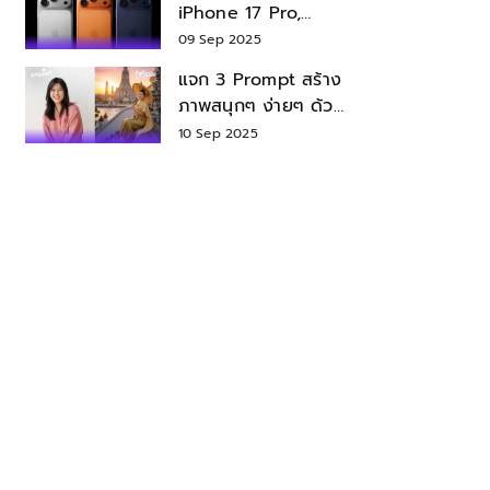
iPhone 17 Pro,
iPhone 17 Air สเปค
09 Sep 2025
ราคา น่าซื้อไหม?
แจก 3 Prompt สร้าง
ภาพสนุกๆ ง่ายๆ ด้วย
Nano Banana ใน
10 Sep 2025
Gemini