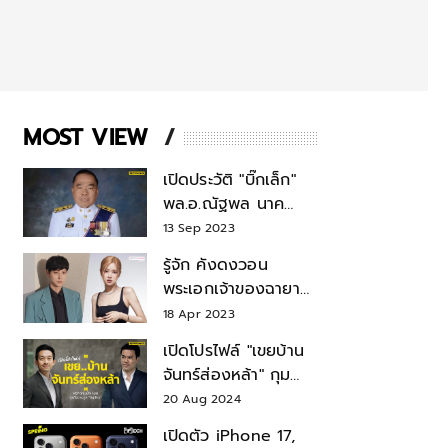
MOST VIEW
เปิดประวัติ "บิ๊กเล็ก"
พล.อ.ณัฐพล นาค
พาณิชย์ จากเลขาฯ
13 Sep 2023
สมช.-เลขาฯ
รู้จัก คังดงวอน
รมว.กลาโหม
พระเอกเจ้าของฉายา
สมบัติแห่งชาติ หลังมี
18 Apr 2023
ข่าว โรเซ่ BLACKPINK
เปิดโปรไฟล์ "เขยบ้าน
จันทร์ส่องหล้า" กุม
บังเหียนธุรกิจตระกูล
20 Aug 2024
"ชินวัตร"
เปิดตัว iPhone 17,