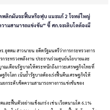
ดพลิกผันจะฟื้นหรือฟุบ แนะแก้ 2 โจทย์ใหญ่
ีดความสามารถแข่งขัน” ชี้ ศก.จะเติบโตต้องมี
ัฐ ดร.อุตตม สาวนายน อดีตรัฐมนตรีว่าการกระทรวงการ
่าการกระทรวงพลังงาน ประธานร่วมศูนย์นโยบายและ
ญาณเตือนรัฐบาลให้ตระหนักถึงภาวะเศรษฐกิจไทยที่
ฐกิจโลก เน้นย้ำรัฐบาลต้องเร่งฟื้นคืนเศรษฐกิจให้
 พร้อมยกระดับขีดความสามารถทางการแข่งขันของ
โตและฟื้นตัวอย่างแข็งแกร่ง เช่น เวียดนามโต 6.1%