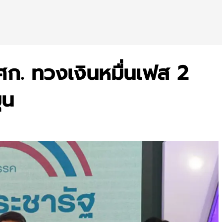
ศก. ทวงเงินหมื่นเฟส 2
ุน