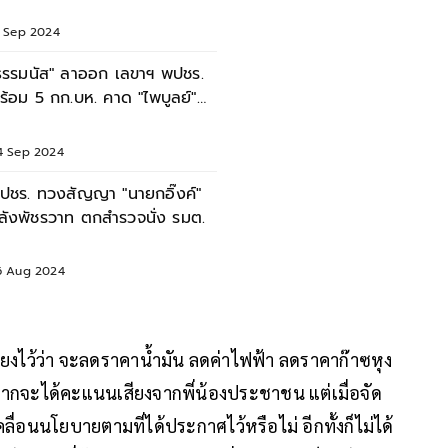
มว.เกษตรฯ
3 Sep 2024
ธรรมนัส" ลาออก เลขาฯ พปชร.
ร้อม 5 กก.บห. คาด "ไพบูลย์"
สียบแทน
4 Sep 2024
ปชร. ทวงสัญญา "นายกอิ๊งค์"
ลังพัชรวาท ตกสำรวจนั่ง รมต.
6 Aug 2024
งไว้ว่า จะลดราคาน้ำมัน ลดค่าไฟฟ้า ลดราคาก๊าซหุง
ากจะได้คะแนนเสียงจากพี่น้องประชาชน แต่เมื่อจัด
คลื่อนนโยบายตามที่ได้ประกาศไว้หรือไม่ อีกทั้งก็ไม่ได้