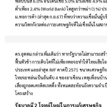
ฟิลิปปินส์ 6.0% อินโดนีเชีย 5.0% มาเลเซีย 4.9% 
ต่ำเพียง 2.4% (World Bank) โตสูงกว่าพม่า (1%) ป
ม.หอการค้า (ล่าสุด ก.ย.67) ที่พบว่าความเชื่อมั่นผ
ความวิตกกังวลต่อภาวะเศรษฐกิจที่ไม่เชื่อมั่นในสถ
ดร.อุตตม กล่าวเพิ่มเติมว่า หากรัฐบาลไม่สามารถส
ฟื้นตัวช้า การเติบโตที่ไม่เพียงพอจะทำให้ไทยเสีย
ประเทศ และล่าสุด IMF คาดปี 2571 ขนาดเศรษฐกิ
ไทยจะหล่นเป็นอันดับ 4 ของอาเซียน เหตุเพื่อนบ้านโ
เสี่ยงถูกลดเครดิตเรตติ้ง ทั้งหมดสะท้อนถึงความจำเป
โครงสร้าง
รัฐบาลมี 2 โจทย์ใหญ่ในการแก้เศรษฐกิจ