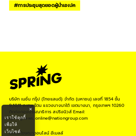
#
การประชุมสุดยอดผู้นำเอเปค
บริษัท เนชั่น กรุ๊ป (ไทยแลนด์) จำกัด (มหาชน)
เลขที่ 1854 ชั้น
9,10,11 ถ.เทพรัตน แขวงบางนาใต้ เขตบางนา, กรุงเทพฯ 10260
×
ติดต่อกองบรรณาธิการ สปริงนิวส์
Email:
เราใช้คุกกี้
springnews_online@nationgroup.com
เพื่อให้
เว็บไซต์
ติดต่อโฆษณาออนไลน์
อีเมลล์