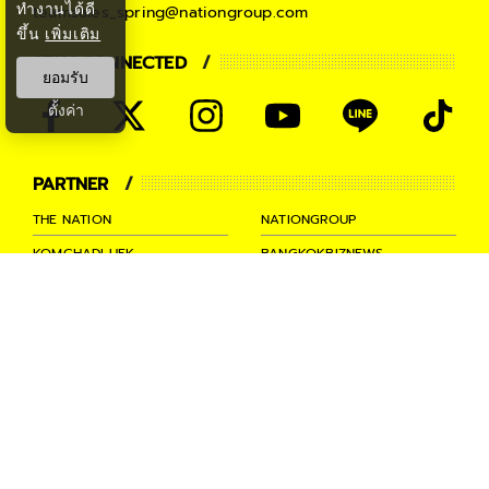
ทำงานได้ดี
teamsales_spring@nationgroup.com
ขึ้น
เพิ่มเติม
STAY CONNECTED
ยอมรับ
ตั้งค่า
PARTNER
THE NATION
NATIONGROUP
KOMCHADLUEK
BANGKOKBIZNEWS
NATIONTV
SPRINGNEWS
THAINEWSONLINE
TNEWS
THANSETTAKIJ
Ⓒ 2026 -
SPRiNG
All Rights
Reserved.