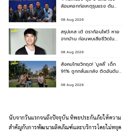
ล้อมคอกก่อเหตุรุนแรง ดัน
มาตรฐานความปลอดภัยสถาน
ศึกษา
08 Aug 2026
สรุปเคส เต้ ดราก้อนไฟว์ หาย
จากบ้าน ก่อนพบเสียชีวิตใน
เจ้าพระยา
08 Aug 2026
สังคมไทยวิกฤต! ‘บูลลี่’ เด็ก
91% ถูกกลั่นแกล้ง ติดอันดับ
2 ของโลก รองจากญี่ปุ่น
08 Aug 2026
นับจากวันแรกจนถึงปัจจุบัน ทิพยประกันภัยให้ความ
สำคัญกับการพัฒนาผลิตภัณฑ์และบริการโดยไม่หยุด