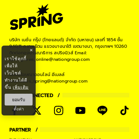
บริษัท เนชั่น กรุ๊ป (ไทยแลนด์) จำกัด (มหาชน)
เลขที่ 1854 ชั้น
9,10,11 ถ.เทพรัตน แขวงบางนาใต้ เขตบางนา, กรุงเทพฯ 10260
×
ติดต่อกองบรรณาธิการ สปริงนิวส์
Email:
เราใช้คุกกี้
springnews_online@nationgroup.com
เพื่อให้
เว็บไซต์
ติดต่อโฆษณาออนไลน์
อีเมลล์
ทำงานได้ดี
teamsales_spring@nationgroup.com
ขึ้น
เพิ่มเติม
STAY CONNECTED
ยอมรับ
ตั้งค่า
PARTNER