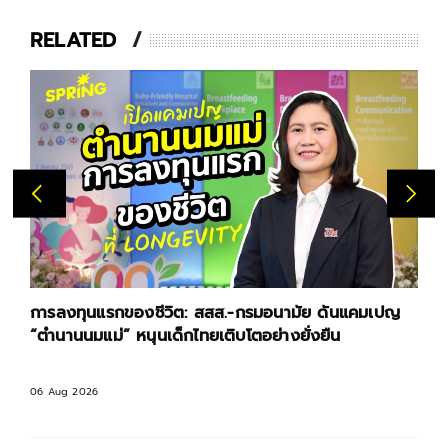
RELATED
การลงทุนแรกของชีวิต: สสส.-กรมอนามัย ดันแคมเปญ
“ตำนานนมแม่” หนุนเด็กไทยเติบโตอย่างยั่งยืน
06 Aug 2026