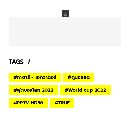
TAGS
#
กาตาร์ - เอกวาดอร์
#
ดูบอลสด
#
ฟุตบอลโลก 2022
#
World cup 2022
#
PPTV HD36
#
TRUE