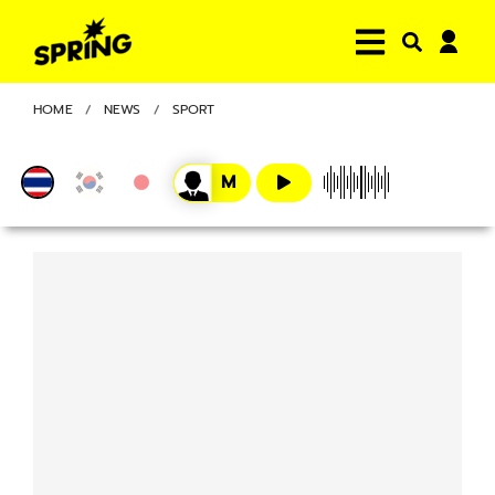
HOME
NEWS
SPORT