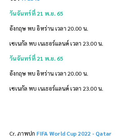
วันจันทร์ที่ 21 พ.ย. 65
อังกฤษ พบ อิหร่าน เวลา 20.00 น.
เซเนกัล พบ เนเธอร์แลนด์ เวลา 23.00 น.
วันจันทร์ที่ 21 พ.ย. 65
อังกฤษ พบ อิหร่าน เวลา 20.00 น.
เซเนกัล พบ เนเธอร์แลนด์ เวลา 23.00 น.
Cr. ภาพปก
FIFA World Cup 2022 - Qatar