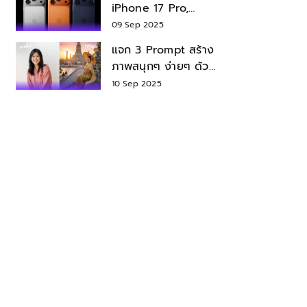
iPhone 17 Pro,
iPhone 17 Air สเปค
09 Sep 2025
ราคา น่าซื้อไหม?
แจก 3 Prompt สร้าง
ภาพสนุกๆ ง่ายๆ ด้วย
Nano Banana ใน
10 Sep 2025
Gemini