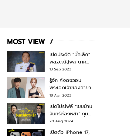
MOST VIEW
เปิดประวัติ "บิ๊กเล็ก"
พล.อ.ณัฐพล นาค
พาณิชย์ จากเลขาฯ
13 Sep 2023
สมช.-เลขาฯ
รู้จัก คังดงวอน
รมว.กลาโหม
พระเอกเจ้าของฉายา
สมบัติแห่งชาติ หลังมี
18 Apr 2023
ข่าว โรเซ่ BLACKPINK
เปิดโปรไฟล์ "เขยบ้าน
จันทร์ส่องหล้า" กุม
บังเหียนธุรกิจตระกูล
20 Aug 2024
"ชินวัตร"
เปิดตัว iPhone 17,