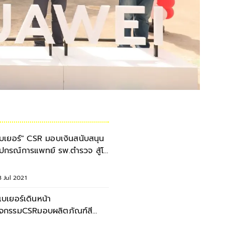
เบเยอร์" CSR มอบเงินสนับสนุน
ุปกรณ์การแพทย์ รพ.ตำรวจ สู้โค
ิด-19
 Jul 2021
ีเบเยอร์เดินหน้า
ิจกรรมCSRมอบผลิตภัณฑ์สี
วัตกรรมให้สถาบันบำราศนราดูร