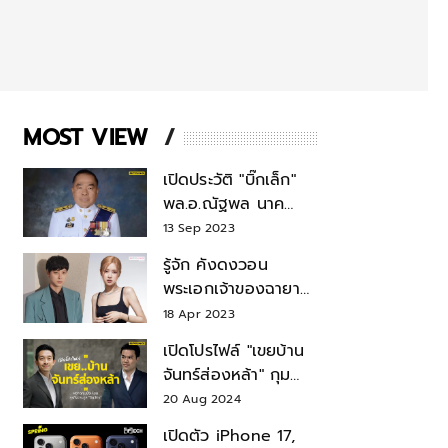
MOST VIEW
เปิดประวัติ "บิ๊กเล็ก"
พล.อ.ณัฐพล นาค
พาณิชย์ จากเลขาฯ
13 Sep 2023
สมช.-เลขาฯ
รู้จัก คังดงวอน
รมว.กลาโหม
พระเอกเจ้าของฉายา
สมบัติแห่งชาติ หลังมี
18 Apr 2023
ข่าว โรเซ่ BLACKPINK
เปิดโปรไฟล์ "เขยบ้าน
จันทร์ส่องหล้า" กุม
บังเหียนธุรกิจตระกูล
20 Aug 2024
"ชินวัตร"
เปิดตัว iPhone 17,