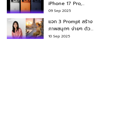
iPhone 17 Pro,
iPhone 17 Air สเปค
09 Sep 2025
ราคา น่าซื้อไหม?
แจก 3 Prompt สร้าง
ภาพสนุกๆ ง่ายๆ ด้วย
Nano Banana ใน
10 Sep 2025
Gemini